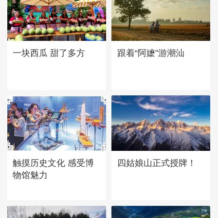
一块西瓜 甜了多方
跟着“阿嬷”游潮汕
四姑娘山正式授牌！
触摸历史文化 感受博
物馆魅力