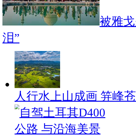
被雅戈
泪”
人行水上山成画 笄峰