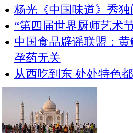
杨光《中国味道》秀独
“第四届世界厨师艺术节
中国食品辟谣联盟：黄
孕药无关
从西吃到东 处处特色