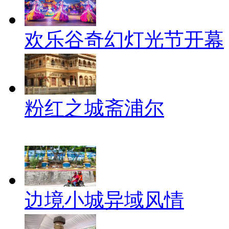
欢乐谷奇幻灯光节开幕
粉红之城斋浦尔
边境小城异域风情