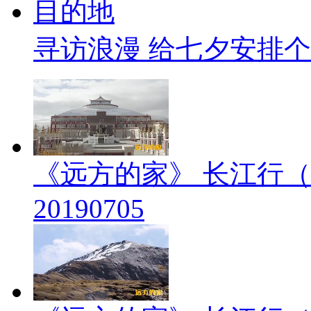
寻访浪漫 给七夕安排
《远方的家》 长江行（
20190705