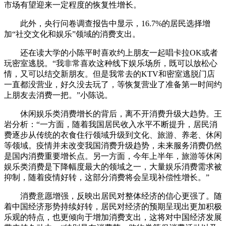
市场有望迎来一定程度的恢复性增长。
此外，央行问卷调查报告中显示，16.7%的居民选择增
加“社交文化和娱乐”领域的消费支出。
还在读大学的小陈平时喜欢约上朋友一起唱卡拉OK或者
玩密室逃脱。“我非常喜欢这种线下娱乐场所，既可以放松心
情，又可以结交新朋友。但是我常去的KTV和密室逃脱门店
一直都没营业，好久没去玩了，等恢复营业了准备第一时间约
上朋友去消费一把。”小陈说。
休闲娱乐类消费增长的背后，离不开消费升级大趋势。王
岩分析：“一方面，随着我国居民收入水平不断提升，居民消
费逐步从传统的衣食住行领域升级到文化、旅游、养老、休闲
等领域。疫情并未改变我国消费升级趋势，未来服务消费仍然
是国内消费重要增长点。另一方面，今年上半年，旅游等休闲
娱乐类消费是下降幅度最大的领域之一，大量娱乐消费需求被
抑制，随着疫情好转，这部分消费将会呈现补偿性增长。”
消费意愿增强，反映出居民对整体经济的信心更强了。随
着中国经济形势持续好转，居民对经济的预期呈现出更加积极
乐观的特点，也更倾向于增加消费支出，这将对中国经济发展