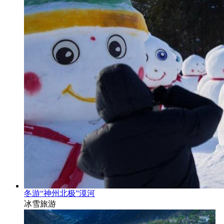
冬游“神州北极”漠河
冰雪旅游