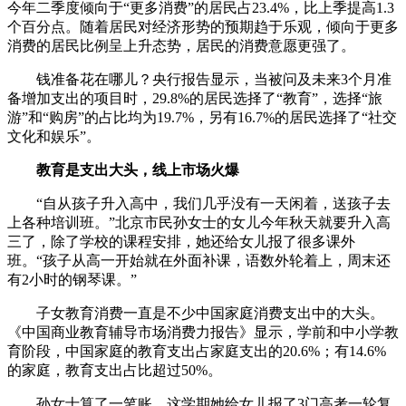
今年二季度倾向于“更多消费”的居民占23.4%，比上季提高1.3
个百分点。随着居民对经济形势的预期趋于乐观，倾向于更多
财经
教育
乡村振兴
生态环境
一带一路
央博
消费的居民比例呈上升态势，居民的消费意愿更强了。
大国智造
大国展会
大国保险
云顶对话
云起
超
钱准备花在哪儿？央行报告显示，当被问及未来3个月准
备增加支出的项目时，29.8%的居民选择了“教育”，选择“旅
游”和“购房”的占比均为19.7%，另有16.7%的居民选择了“社交
文化和娱乐”。
教育是支出大头，线上市场火爆
CCTV.节目官网
直播
节目单
栏目
片库
热播榜
“自从孩子升入高中，我们几乎没有一天闲着，送孩子去
上各种培训班。”北京市民孙女士的女儿今年秋天就要升入高
三了，除了学校的课程安排，她还给女儿报了很多课外
班。“孩子从高一开始就在外面补课，语数外轮着上，周末还
有2小时的钢琴课。”
子女教育消费一直是不少中国家庭消费支出中的大头。
《中国商业教育辅导市场消费力报告》显示，学前和中小学教
育阶段，中国家庭的教育支出占家庭支出的20.6%；有14.6%
的家庭，教育支出占比超过50%。
孙女士算了一笔账，这学期她给女儿报了3门高考一轮复