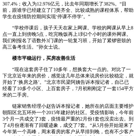
307.4%；收入为12.976亿元，比去年同期增长了382%。“目
前，跟谁学已经建立了门类齐全、比较成熟的课程体系，帮助
学生在疫情防控期间实现‘停课不停学’。”
“学校停课后，孩子天天在家上网课。学校的网课从早上8
点一直上到傍晚5点，吃完晚饭再上1到2个小时的课外网课。
我们刚报名了语数外3门课的一轮复习班，开始了紧锣密鼓的
高三备考生活。”孙女士说。
楼市平稳运行，买房改善生活
“现在这套房子住了10多年，想换套大一点的。对比了一
下北京近年来的房价，感觉这几年总体来说房价比较稳定，就
开始了‘换房之路’。”北京市民梁阿姨告诉本报记者，自己已
经看了10多个小区、上百套房子，7月初刚刚定了一套154平方
米的二手房。
链家销售经理小赵告诉本报记者，她所在的店面主要维护
朝阳区北五环外一个2015年建好的社区。受疫情影响，今年前
3个月一共成交了3套，疫情最严重的2月份1套也没卖出去。到
了4月份逐渐有了回暖迹象，成交了7套。“从5月份开始迎来了
今年第一个高峰，周末看房的客户从早排到晚，也有不少客户