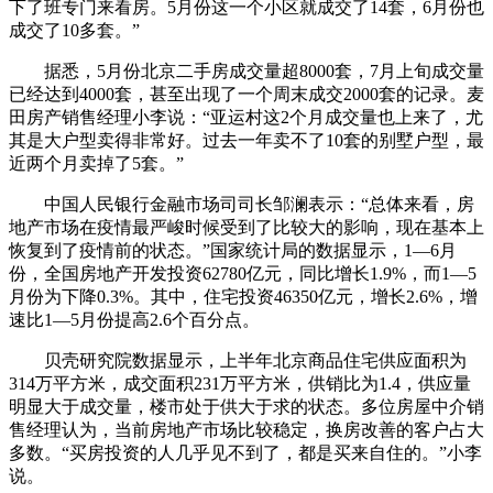
下了班专门来看房。5月份这一个小区就成交了14套，6月份也
成交了10多套。”
据悉，5月份北京二手房成交量超8000套，7月上旬成交量
已经达到4000套，甚至出现了一个周末成交2000套的记录。麦
田房产销售经理小李说：“亚运村这2个月成交量也上来了，尤
其是大户型卖得非常好。过去一年卖不了10套的别墅户型，最
近两个月卖掉了5套。”
中国人民银行金融市场司司长邹澜表示：“总体来看，房
地产市场在疫情最严峻时候受到了比较大的影响，现在基本上
恢复到了疫情前的状态。”国家统计局的数据显示，1—6月
份，全国房地产开发投资62780亿元，同比增长1.9%，而1—5
月份为下降0.3%。其中，住宅投资46350亿元，增长2.6%，增
速比1—5月份提高2.6个百分点。
贝壳研究院数据显示，上半年北京商品住宅供应面积为
314万平方米，成交面积231万平方米，供销比为1.4，供应量
明显大于成交量，楼市处于供大于求的状态。多位房屋中介销
售经理认为，当前房地产市场比较稳定，换房改善的客户占大
多数。“买房投资的人几乎见不到了，都是买来自住的。”小李
说。