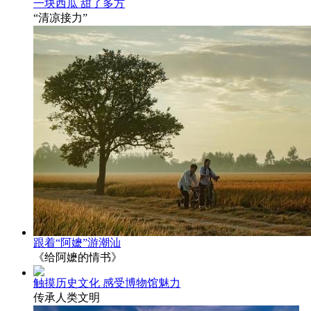
一块西瓜 甜了多方
“清凉接力”
跟着“阿嬷”游潮汕
《给阿嬷的情书》
触摸历史文化 感受博物馆魅力
传承人类文明