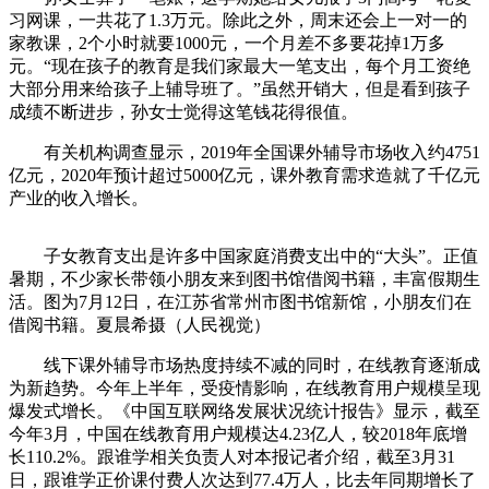
习网课，一共花了1.3万元。除此之外，周末还会上一对一的
家教课，2个小时就要1000元，一个月差不多要花掉1万多
元。“现在孩子的教育是我们家最大一笔支出，每个月工资绝
大部分用来给孩子上辅导班了。”虽然开销大，但是看到孩子
成绩不断进步，孙女士觉得这笔钱花得很值。
有关机构调查显示，2019年全国课外辅导市场收入约4751
亿元，2020年预计超过5000亿元，课外教育需求造就了千亿元
产业的收入增长。
子女教育支出是许多中国家庭消费支出中的“大头”。正值
暑期，不少家长带领小朋友来到图书馆借阅书籍，丰富假期生
活。图为7月12日，在江苏省常州市图书馆新馆，小朋友们在
借阅书籍。夏晨希摄（人民视觉）
线下课外辅导市场热度持续不减的同时，在线教育逐渐成
为新趋势。今年上半年，受疫情影响，在线教育用户规模呈现
爆发式增长。《中国互联网络发展状况统计报告》显示，截至
今年3月，中国在线教育用户规模达4.23亿人，较2018年底增
长110.2%。跟谁学相关负责人对本报记者介绍，截至3月31
日，跟谁学正价课付费人次达到77.4万人，比去年同期增长了