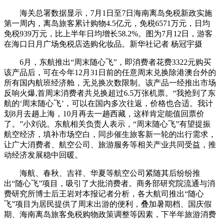
海关总署数据显示，7月1日至7日海南离岛免税新政实施
第一周内，离岛旅客累计购物4.5亿元，免税6571万元，日均
免税939万元，比上半年日均增长58.2%。图为7月12日，游客
在海口日月广场免税店选购化妆品。新华社记者 杨冠宇摄
6月，东航推出“周末随心飞”，即消费者花费3322元购买
该产品后，可在今年12月31日前的任意周末兑换除港澳台外的
所有国内航班经济舱，无兑换次数限制。该产品一经推出市场
反响火爆,首周末消费者共兑换超过6.5万张机票。“我抢到了东
航的‘周末随心飞’，可以在国内多次往返，价格也合适。我计
划8月去趟上海，10月再去一趟西藏，这样肯定能值回票价
了。”小刘说。东航相关负责人表示，“周末随心飞”有望提振
航空经济，填补市场空白，同步催生旅客新一轮的出行需求，
让广大消费者、航空公司、旅游服务等相关产业共同受益，推
动经济发展稳中回暖。
海航、春秋、吉祥、华夏等航空公司紧随其后纷纷推
出“随心飞”项目，吸引了大批消费者。商务部研究院流通与消
费研究所博士后王岩对本报记者分析，各大航司推出“随心
飞”项目为居民提供了周末出游的便利，叠加暑期档、国庆假
期、海南离岛旅客免税购物政策调整等因素，下半年旅游消费