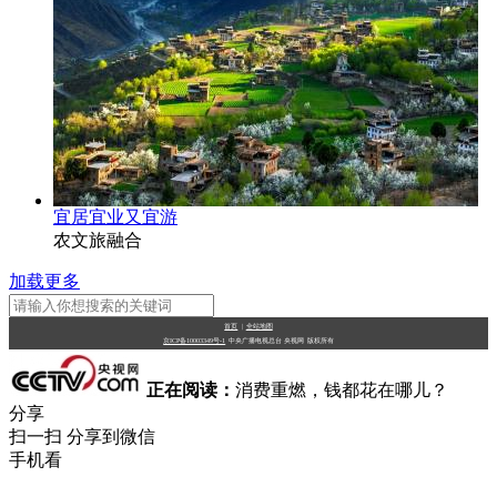
宜居宜业又宜游
农文旅融合
加载更多
首页
|
全站地图
京ICP备10003349号-1
中央广播电视总台
央视网
版权所有
正在阅读：
消费重燃，钱都花在哪儿？
分享
扫一扫 分享到微信
手机看