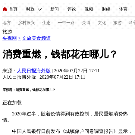
首页
时政
新闻
评论
视频
财经
体育
人民领袖习近平
直播
海外频道
片库
iPanda
栏目大全
联播+
English
中国领导人
节目单
Монгол
听音
央视快评
微视频
习式妙语
主持人
地方
乡村振兴
生态
一带一路
央博
文化
旅游
科
旅游
央视网
>
文旅美食频道
总台春晚
网络春晚
共产党员网
秧纪录
纪录片网
消费重燃，钱都花在哪儿？
新闻
国内
国际
评论
经济
军事
科技
法
来源：
人民日报海外版
| 2020年07月22日 17:11
人民日报海外版 | 2020年07月22日 17:11
人民领袖习近平
联播+
热解读
天天学习
习式妙语
原标题：消费重燃，钱都花在哪儿？
视频
小央视频
小央直播
直播中国
熊猫频道
V
正在加载
现场
前线
比划
快看
蓝海中国
新兵请入列
2020年过半，随着疫情得到有效控制，居民重燃消费热
体育
直播
竞猜
2026年世界杯
2026年冬奥会
C
情。
VIP会员
CCTV奥林匹克频道
生活体育大会
体育江湖
中国人民银行日前发布《城镇储户问卷调查报告》显示，