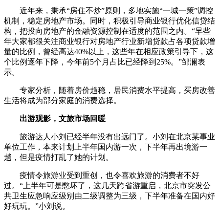
近年来，秉承“房住不炒”原则，多地实施“一城一策”调控
机制，稳定房地产市场。同时，积极引导商业银行优化信贷结
构，把投向房地产的金融资源控制在适度的范围之内。“早些
年大家都很关注商业银行对房地产行业新增贷款占各项贷款增
量的比例，曾经高达40%以上，这些年在相应政策引导下，这
个比例逐年下降，今年前5个月占比已经降到25%。”邹澜表
示。
专家分析，随着房价趋稳，居民消费水平提高，买房改善
生活将成为部分家庭的消费选择。
出游观影，文旅市场回暖
旅游达人小刘已经半年没有出远门了。小刘在北京某事业
单位工作，本来计划上半年国内游一次，下半年再出境游一
趟，但是疫情打乱了她的计划。
疫情令旅游业受到重创，也令喜欢旅游的消费者不好
过。“上半年可是憋坏了，这几天跨省游重启，北京市突发公
共卫生应急响应级别由二级调整为三级，下半年准备在国内好
好玩玩。”小刘说。