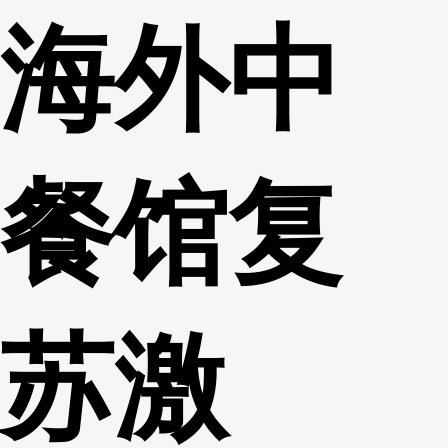
海外中
财经
教育
乡村振兴
生态环境
一带一路
央博
大国智造
大国展会
大国保险
云顶对话
云起
超
餐馆复
CCTV.节目官网
直播
节目单
栏目
片库
热播榜
苏激