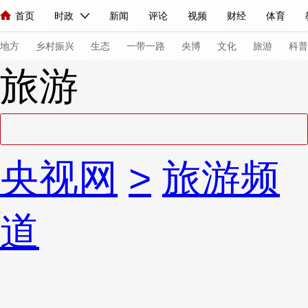
首页
时政
新闻
评论
视频
财经
体育
人民领袖习近平
直播
海外频道
片库
iPanda
栏目大全
联播+
English
中国领导人
节目单
Монгол
听音
央视快评
微视频
习式妙语
主持人
下
地方
乡村振兴
生态
一带一路
央博
文化
旅游
科普
旅游
总台春晚
网络春晚
共产党员网
秧纪录
纪录片网
新闻
国内
国际
评论
经济
军事
科技
法
央视网
>
旅游频
人民领袖习近平
联播+
热解读
天天学习
习式妙语
视频
小央视频
小央直播
直播中国
熊猫频道
V
道
现场
前线
比划
快看
蓝海中国
新兵请入列
体育
直播
竞猜
2026年世界杯
2026年冬奥会
VIP会员
CCTV奥林匹克频道
生活体育大会
体育江湖