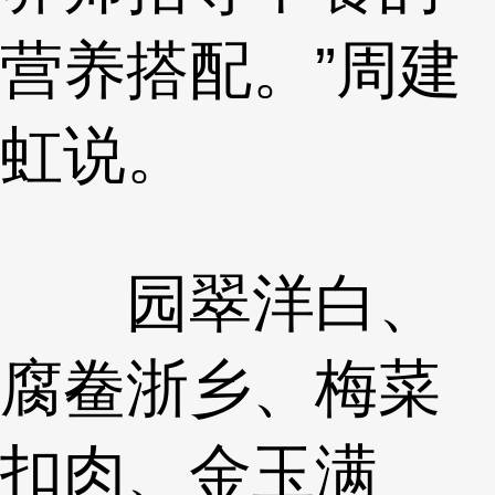
营养搭配。”周建
虹说。
园翠洋白、
腐鲞浙乡、梅菜
扣肉、金玉满