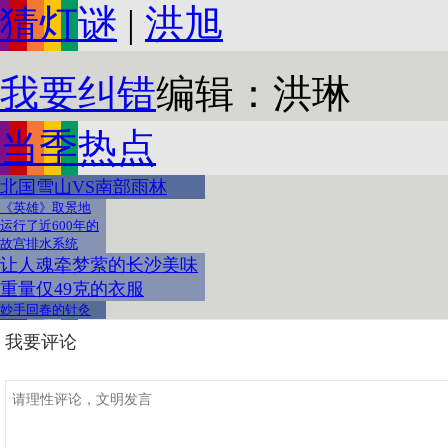
猜灯谜
|
洪旭
我要纠错
编辑：洪琳
当季热点
北国雪山VS南部雨林
《英雄》取景地
运行了近600年的
故宫排水系统
让人魂牵梦萦的长沙美味
重量仅49克的衣服
妙手回春的针灸