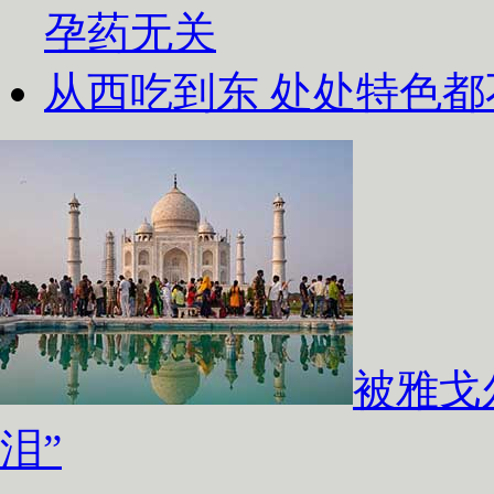
孕药无关
从西吃到东 处处特色都
被雅戈
泪”