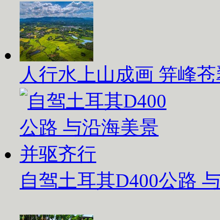
人行水上山成画 笄峰苍
自驾土耳其D400公路