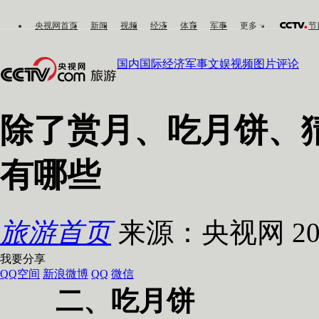
央视网首页
新闻
视频
经济
体育
军事
更多
节
国内
国际
经济
军事
文娱
视频
图片
评论
除了赏月、吃月饼、
有哪些
旅游首页
来源：央视网 202
我要分享
QQ空间
新浪微博
QQ
微信
二、吃月饼