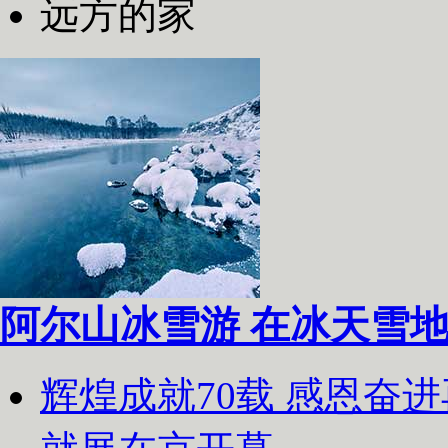
远方的家
阿尔山冰雪游 在冰天雪
辉煌成就70载 感恩奋