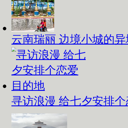
云南瑞丽 边境小城的异
寻访浪漫 给七夕安排