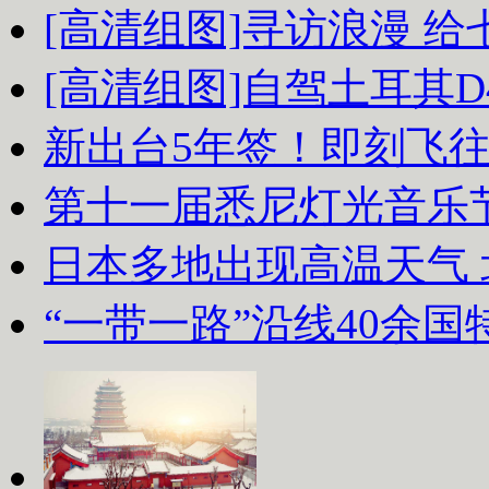
[高清组图]寻访浪漫 
[高清组图]自驾土耳其D
新出台5年签！即刻飞
第十一届悉尼灯光音乐
日本多地出现高温天气
“一带一路”沿线40余