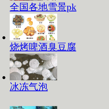
全国各地雪景pk
烧烤啤酒臭豆腐
冰冻气泡