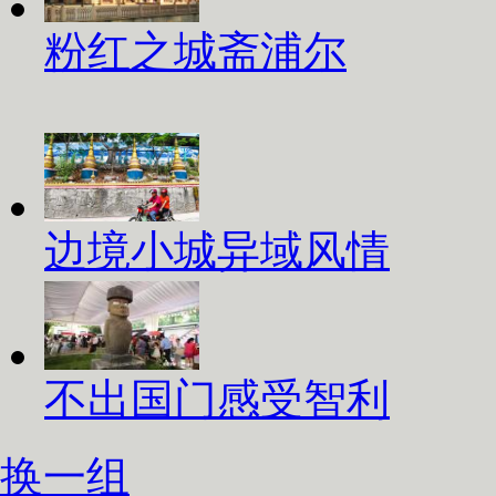
粉红之城斋浦尔
边境小城异域风情
不出国门感受智利
换一组