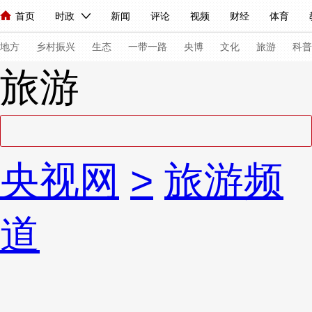
首页
时政
新闻
评论
视频
财经
体育
人民领袖习近平
直播
海外频道
片库
iPanda
栏目大全
联播+
English
中国领导人
节目单
Монгол
听音
央视快评
微视频
习式妙语
主持人
下
地方
乡村振兴
生态
一带一路
央博
文化
旅游
科普
旅游
总台春晚
网络春晚
共产党员网
秧纪录
纪录片网
新闻
国内
国际
评论
经济
军事
科技
法
央视网
>
旅游频
人民领袖习近平
联播+
热解读
天天学习
习式妙语
视频
小央视频
小央直播
直播中国
熊猫频道
V
道
现场
前线
比划
快看
蓝海中国
新兵请入列
体育
直播
竞猜
2026年世界杯
2026年冬奥会
VIP会员
CCTV奥林匹克频道
生活体育大会
体育江湖