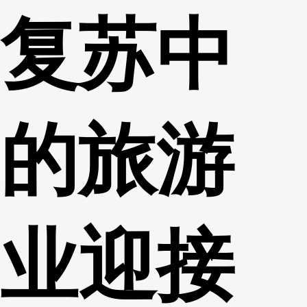
复苏中
财经
教育
乡村振兴
生态环境
一带一路
央博
大国智造
大国展会
大国保险
云顶对话
云起
超
的旅游
CCTV.节目官网
直播
节目单
栏目
片库
热播榜
业迎接