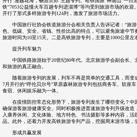
开行“漫越花海，畅游京郊”主题专列。哈铁国旅“神鹿山”一日
铁“7053公益慢火车百趟专列进淄博”等均受到旅游市场的欢
开行了形式多样旅游专列124列，激发了旅游市场活力。
中国旅行社协会铁道旅游分会相关负责人告诉记者：“旅游专
色、低碳、安全、省钱、性价比高的特点，可以避免旅途中节
旅游时间为10至15天。二是高铁旅游专列，主要是1000公里
提升列车魅力
中国铁路旅游始于20世纪80年代。北京旅游学会副会长、
和旅游的真正融合。
随着旅游专列的发展，列车不再是简单的交通工具，而变成
7月开行的“呼伦贝尔号”草原森林旅游专列包括商务车、软座
食宿、休闲娱乐融为一体。
在疫情防控常态化形势下，旅游专列发生了哪些变化？中国旅
确保游客旅游健康安全。同时积极推进普速旅游专列升级改造
入康养休闲、文化体验、地方特色、书法摄影等多种内容，活
品。此外，还着力开发高铁旅游专列产品，挖掘周末游市场，
形成共赢发展