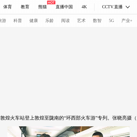
体育
教育
熊猫
直播中国
4K
CCTV.直播
式妙语
主持人
下载央视影音
热解读
天天学习
旅游
科普
健康
乐龄
阅读
艺术
数智
5G
产业+
纪录片网
国家大剧院
大型活动
科技
法治
文娱
人物
公益
图片
习式妙语
央视快评
央视网评
光华锐评
锋面
频道
VR/AR
4K专区
全景新闻
请入列
人生第一次
人生第二次
煌火车站登上敦煌至陇南的“环西部火车游”专列。张晓亮摄（
冬奥会
CBA
NBA
中超
国足
国际足球
网球
综
体育江湖
文化体育
冰雪道路
足球道路