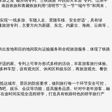
草原之星”额济纳专列、兰铁国旅“环西部火车游”专列、山东中
南昌铁旅和青藏铁旅利用“清明节”“五一节”“端午节”和周末，
现‘一线多游、车随人走、景随车移、安全舒适’，具有绿
速旅游专列，主要方向为新疆、东北、内蒙古、海南、云南等，
供出发地和目的地间双向运输服务和全程旅游服务，体现了铁路
适的家。专列上可举办形式多样的活动，丰富游客旅行体验。
等多种车型，设有观光区、休闲区和娱乐区，将旅游观光、餐饮
抵达城市、景区的防疫要求，做到旅行每一个环节安全可控，
酒吧、娱乐、会议等功能，提高服务品质。针对中老年游客，融
车在途时间实现全流程研学，打造具有铁路特色的研学旅行产