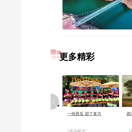
更多精彩
一块西瓜 甜了多方
跟
“清凉接力”
《