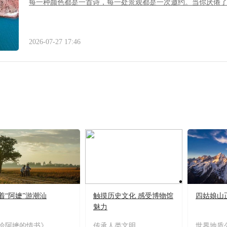
每一种颜色都是一首诗，每一处景观都是一次邀约。当你厌倦
2026-07-27 17:46
着“阿嬷”游潮汕
触摸历史文化 感受博物馆
四姑娘山
魅力
给阿嬷的情书》
传承人类文明
世界地质