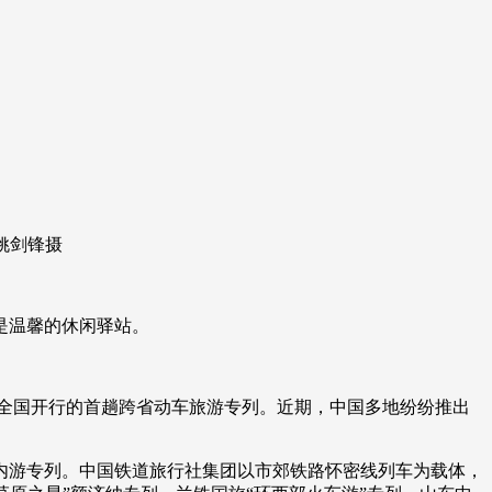
艺术
汽车
数智
5G
产业+
时尚
天气
才艺
网展
央央好物
姚剑锋摄
是温馨的休闲驿站。
，全国开行的首趟跨省动车旅游专列。近期，中国多地纷纷推出
游专列。中国铁道旅行社集团以市郊铁路怀密线列车为载体，