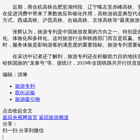
近期，商合杭高铁合肥至湖州段、辽宁喀左至赤峰高铁、安
在促进消费中带来了乘数效应和催化作用，高铁游就是典型代
方式。西成高铁、沪昆高铁、合福高铁、京张高铁等“最美旅游
张辉认为，旅游专列是中国旅游发展的方向之一。特别是疫
化、体验化和多样化。这对旅游行业和铁路部门而言是双赢。
时，服务体验是影响游客的满意度的重要指标。旅游专列需要
在采访中记者还了解到，旅游专列还在积极助力目的地扶贫。
哈铁国旅的“龙泰号”等。据统计，2019年全国铁路共开行扶贫旅
编辑：洪琳
旅游专列
双向运输
旅游吸引物
点击收起全文
返回央视网首页
返回旅游频道
分享：
扫一扫 分享到微信
|