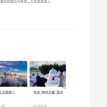
了都市的灰白与单调，不妨来青海！
正式授牌！
冬游“神州北极”漠河
宜居宜业又宜游
公园
冰雪旅游
农文旅融合