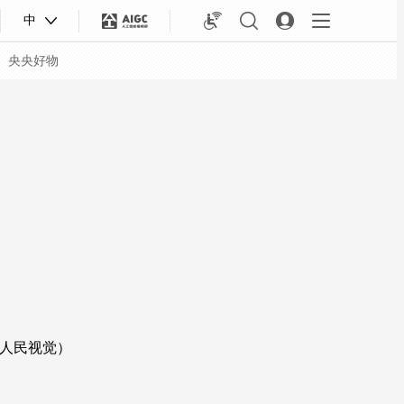
中
央央好物
人民视觉）
合体育
亚冬会