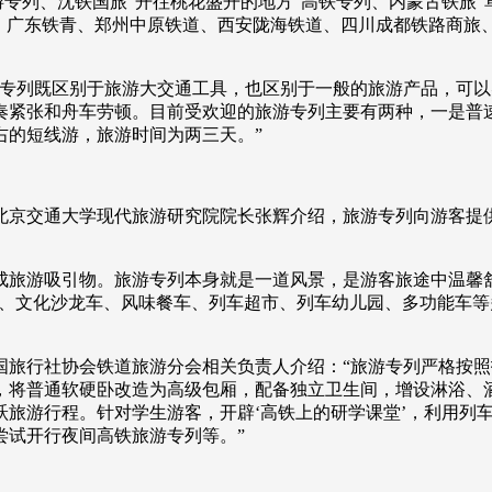
游专列、沈铁国旅“开往桃花盛开的地方”高铁专列、内蒙古铁旅“
迎。广东铁青、郑州中原铁道、西安陇海铁道、四川成都铁路商旅、
列既区别于旅游大交通工具，也区别于一般的旅游产品，可以实
奏紧张和舟车劳顿。目前受欢迎的旅游专列主要有两种，一是普
左右的短线游，旅游时间为两三天。”
北京交通大学现代旅游研究院院长张辉介绍，旅游专列向游客提
旅游吸引物。旅游专列本身就是一道风景，是游客旅途中温馨舒
车、文化沙龙车、风味餐车、列车超市、列车幼儿园、多功能车
行社协会铁道旅游分会相关负责人介绍：“旅游专列严格按照
，将普通软硬卧改造为高级包厢，配备独立卫生间，增设淋浴、
跃旅游行程。针对学生游客，开辟‘高铁上的研学课堂’，利用列
尝试开行夜间高铁旅游专列等。”