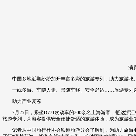
财经
教育
乡村振兴
生态环境
一带一路
大国智造
大国展会
大国保险
云顶对话
CCTV.节目官网
直播
节目单
栏目
片库
演员在
中国多地近期纷纷加开丰富多彩的旅游专列，助力旅游吃、
一线多游、车随人走、景随车移、安全舒适……旅游专列以
助力产业复苏
7月25日，乘坐D771次动车的200余名上海游客，抵达
旅游专列，为游客提供安全便捷舒适的旅游体验，成为旅游业
记者从中国旅行社协会铁道旅游分会了解到，为助力旅游业