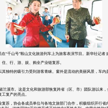
央博
非遗
文化
旅游
科普
健康
乐龄
阅读
云起
超级工厂
智敬中国
全民健康
颜选攻略
海洋
热播榜
总台企业白名单
“千山号”鞍山文化旅游列车上为旅客表演节目。新华社记者 
住、行、游、娱、购全产业链复苏。
其独特的吸引力受到游客青睐。窗外是流动的美丽风景，车内
浙江省兰溪市。这是文化和旅游部恢复跨省（区、市）团队游以来
复工复产的亮点。
复苏，协会各成员单位与各地文旅部门合作，积极组织开行省内