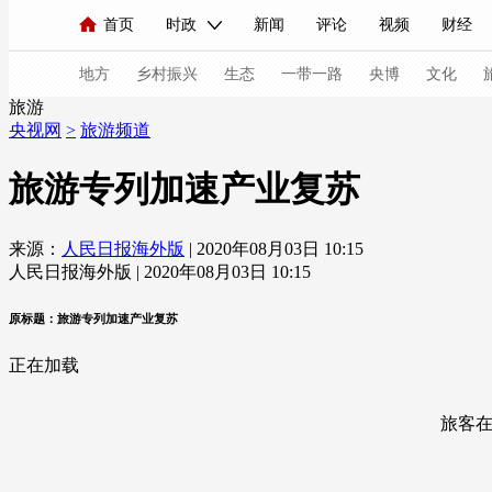
首页
时政
新闻
评论
视频
财经
人民领袖习近平
直播
海外频道
片库
iPanda
栏目大全
联播+
English
中国领导人
节目单
Монгол
听音
央视快评
微视频
习
地方
乡村振兴
生态
一带一路
央博
文化
旅游
央视网
>
旅游频道
总台春晚
网络春晚
共产党员网
秧纪录
旅游专列加速产业复苏
来源：
人民日报海外版
| 2020年08月03日 10:15
新闻
国内
国际
评论
经济
军事
人民日报海外版 | 2020年08月03日 10:15
人民领袖习近平
联播+
热解读
天天学习
原标题：旅游专列加速产业复苏
视频
小央视频
小央直播
直播中国
熊猫
正在加载
现场
前线
比划
快看
蓝海中国
新兵
旅客在敦
体育
直播
竞猜
2026年世界杯
2026年
VIP会员
CCTV奥林匹克频道
生活体育大会