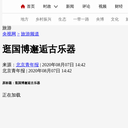
首页
时政
新闻
评论
视频
财经
人民领袖习近平
直播
海外频道
片库
iPanda
栏目大全
联播+
English
中国领导人
节目单
Монгол
听音
央视快评
微视频
习
地方
乡村振兴
生态
一带一路
央博
文化
旅游
央视网
>
旅游频道
总台春晚
网络春晚
共产党员网
秧纪录
逛国博邂逅古乐器
来源：
北京青年报
| 2020年08月07日 14:42
新闻
国内
国际
评论
经济
军事
北京青年报 | 2020年08月07日 14:42
人民领袖习近平
联播+
热解读
天天学习
原标题：逛国博邂逅古乐器
视频
小央视频
小央直播
直播中国
熊猫
正在加载
现场
前线
比划
快看
蓝海中国
新兵
体育
直播
竞猜
2026年世界杯
2026年
VIP会员
CCTV奥林匹克频道
生活体育大会