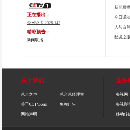
新闻联
正在播出：
今日说
今日说法-2026-142
人与自
精彩预告：
秘境之
新闻联播
关于我们
业务
总台之声
总台总经理室
央视网
关于CCTV.com
象舞广告
央视影
网站声明
移动传