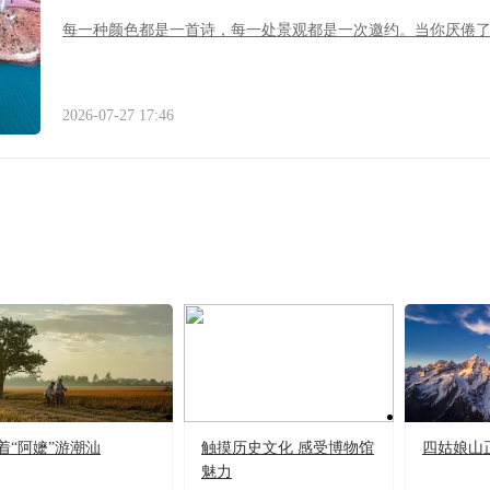
每一种颜色都是一首诗，每一处景观都是一次邀约。当你厌倦
2026-07-27 17:46
着“阿嬷”游潮汕
触摸历史文化 感受博物馆
四姑娘山
魅力