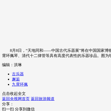
财经
教育
乡村振兴
生态环境
一带一路
大国智造
大国展会
大国保险
云顶对话
CCTV.节目官网
直播
节目单
栏目
片库
8月8日，“天地同和——中国古代乐器展”将在中国国家博物
霄环佩琴、清代十二律管等具有高度代表性的乐器珍品。图为明天
编辑：洪琳
古乐器
邂逅
九霄环佩
点击收起全文
返回央视网首页
返回旅游频道
分享：
扫一扫 分享到微信