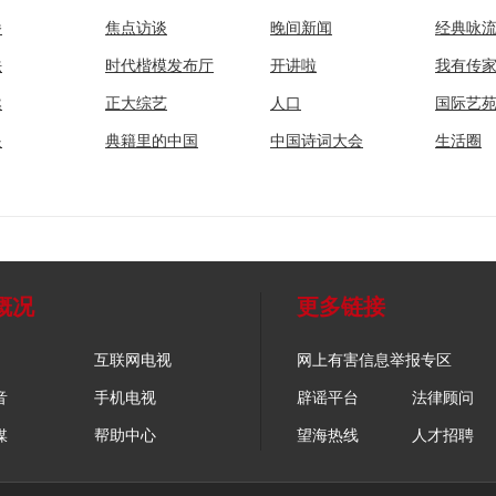
播
焦点访谈
晚间新闻
经典咏
法
时代楷模发布厅
开讲啦
我有传
然
正大综艺
人口
国际艺
眼
典籍里的中国
中国诗词大会
生活圈
概况
更多链接
互联网电视
网上有害信息举报专区
音
手机电视
辟谣平台
法律顾问
媒
帮助中心
望海热线
人才招聘