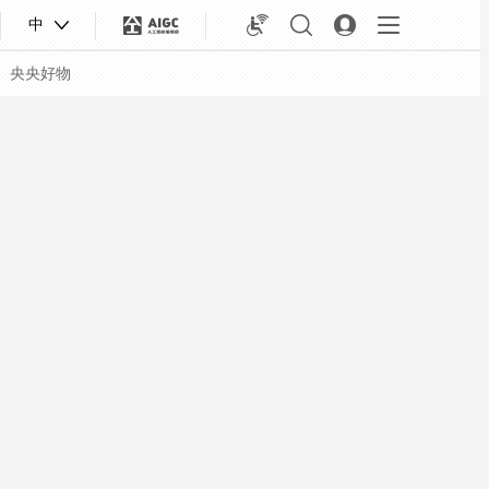
中
央央好物
合体育
亚冬会