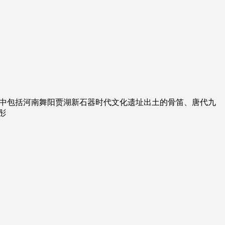
艺术
汽车
数智
5G
产业+
时尚
天气
才艺
网展
央央好物
其中包括河南舞阳贾湖新石器时代文化遗址出土的骨笛、唐代九
彤