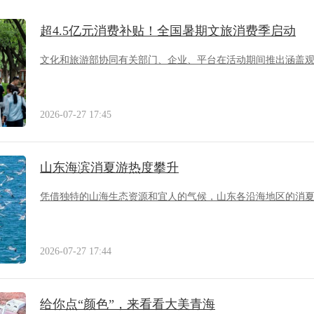
超4.5亿元消费补贴！全国暑期文旅消费季启动
文化和旅游部协同有关部门、企业、平台在活动期间推出涵盖
2026-07-27 17:45
山东海滨消夏游热度攀升
凭借独特的山海生态资源和宜人的气候，山东各沿海地区的消
2026-07-27 17:44
给你点“颜色”，来看看大美青海