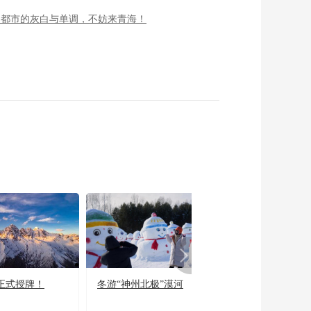
了都市的灰白与单调，不妨来青海！
正式授牌！
冬游“神州北极”漠河
宜居宜业又宜游