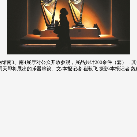
央博
非遗
文化
旅游
科普
健康
乐龄
阅读
云起
超级工厂
智敬中国
全民健康
颜选攻略
海洋
热播榜
总台企业白名单
馆南3、南4展厅对公众开放参观，展品共计200余件（套），
即将展出的乐器箜篌。文/本报记者 崔毅飞 摄影/本报记者 魏