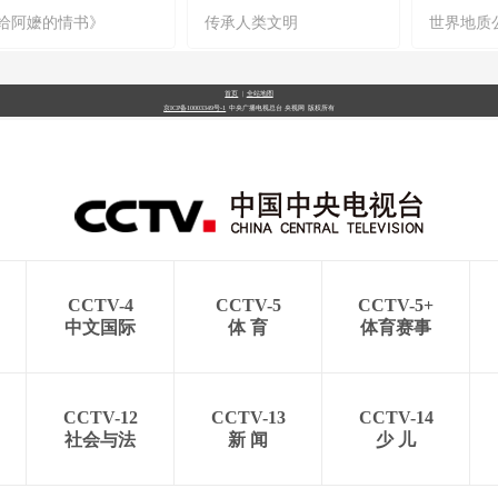
给阿嬷的情书》
传承人类文明
世界地质
首页
|
全站地图
京ICP备10003349号-1
中央广播电视总台
央视网
版权所有
CCTV-4
CCTV-5
CCTV-5+
中文国际
体 育
体育赛事
CCTV-12
CCTV-13
CCTV-14
社会与法
新 闻
少 儿