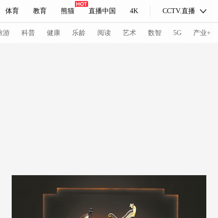
体育
教育
熊猫
直播中国
4K
CCTV.直播
式妙语
主持人
下载央视影音
热解读
天天学习
旅游
科普
健康
乐龄
阅读
艺术
数智
5G
产业+
纪录片网
国家大剧院
大型活动
科技
法治
文娱
人物
公益
图片
习式妙语
央视快评
央视网评
光华锐评
锋面
频道
VR/AR
4K专区
全景新闻
请入列
人生第一次
人生第二次
冬奥会
CBA
NBA
中超
国足
国际足球
网球
综
体育江湖
文化体育
冰雪道路
足球道路