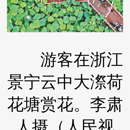
游客在浙江
景宁云中大漈荷
花塘赏花。李肃
人摄（人民视