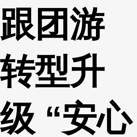
跟团游
财经
教育
乡村振兴
生态环境
一带一路
央博
大国智造
大国展会
大国保险
云顶对话
云起
超
转型升
CCTV.节目官网
直播
节目单
栏目
片库
热播榜
级 “安心