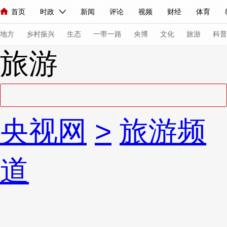
首页
时政
新闻
评论
视频
财经
体育
人民领袖习近平
直播
海外频道
片库
iPanda
栏目大全
联播+
English
中国领导人
节目单
Монгол
听音
央视快评
微视频
习式妙语
主持人
下
地方
乡村振兴
生态
一带一路
央博
文化
旅游
科普
旅游
总台春晚
网络春晚
共产党员网
秧纪录
纪录片网
新闻
国内
国际
评论
经济
军事
科技
法
央视网
>
旅游频
人民领袖习近平
联播+
热解读
天天学习
习式妙语
视频
小央视频
小央直播
直播中国
熊猫频道
V
道
现场
前线
比划
快看
蓝海中国
新兵请入列
体育
直播
竞猜
2026年世界杯
2026年冬奥会
VIP会员
CCTV奥林匹克频道
生活体育大会
体育江湖