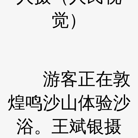
觉）
游客正在敦
煌鸣沙山体验沙
浴。王斌银摄