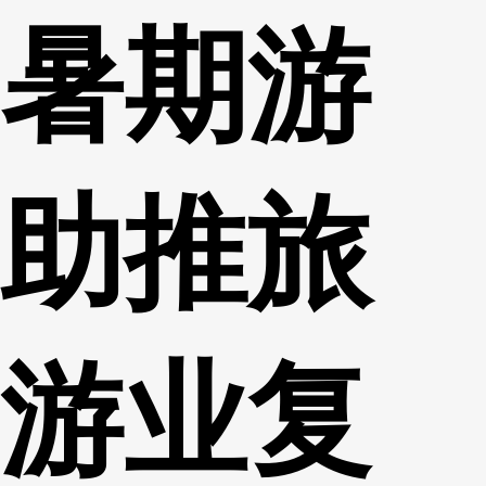
暑期游
财经
教育
乡村振兴
生态环境
一带一路
央博
大国智造
大国展会
大国保险
云顶对话
云起
超
助推旅
CCTV.节目官网
直播
节目单
栏目
片库
收视榜
游业复