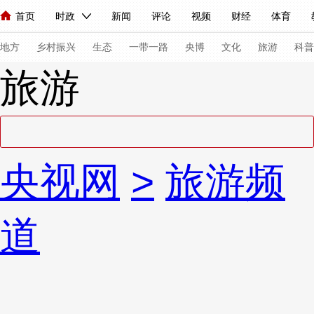
首页
时政
新闻
评论
视频
财经
体育
人民领袖习近平
直播
海外频道
片库
iPanda
栏目大全
联播+
English
中国领导人
节目单
Монгол
听音
央视快评
微视频
习式妙语
主持人
下
地方
乡村振兴
生态
一带一路
央博
文化
旅游
科普
旅游
总台春晚
网络春晚
共产党员网
秧纪录
纪录片网
新闻
国内
国际
评论
经济
军事
科技
法
央视网
>
旅游频
人民领袖习近平
联播+
热解读
天天学习
习式妙语
视频
小央视频
小央直播
直播中国
熊猫频道
V
道
现场
前线
比划
快看
蓝海中国
新兵请入列
体育
直播
竞猜
2026年世界杯
2026年冬奥会
VIP会员
CCTV奥林匹克频道
生活体育大会
体育江湖