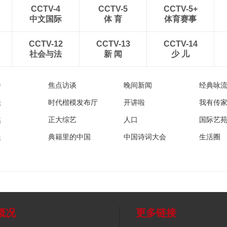
CCTV-4
CCTV-5
CCTV-5+
中文国际
体 育
体育赛事
CCTV-12
CCTV-13
CCTV-14
社会与法
新 闻
少 儿
播
焦点访谈
晚间新闻
经典咏
法
时代楷模发布厅
开讲啦
我有传
然
正大综艺
人口
国际艺
眼
典籍里的中国
中国诗词大会
生活圈
概况
更多链接