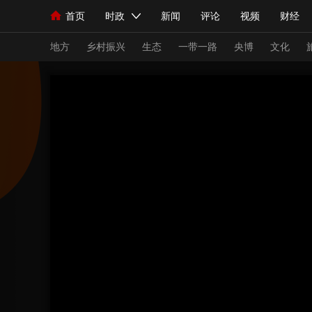
首页
时政
新闻
评论
视频
财经
人民领袖习近平
直播
海外频道
片库
iPanda
栏目大全
联播+
English
中国领导人
节目单
Монгол
听音
央视快评
微视频
习
地方
乡村振兴
生态
一带一路
央博
文化
总台春晚
网络春晚
共产党员网
秧纪录
新闻
国内
国际
评论
经济
军事
人民领袖习近平
联播+
热解读
天天学习
视频
小央视频
小央直播
直播中国
熊猫
现场
前线
比划
快看
蓝海中国
新兵
体育
直播
竞猜
2026年世界杯
2026
VIP会员
CCTV奥林匹克频道
生活体育大会