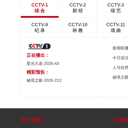
CCTV-1
CCTV-2
CCTV-3
综 合
财 经
综 艺
CCTV-9
CCTV-10
CCTV-11
纪 录
科 教
戏 曲
新闻联
正在播出：
今日说
星光大道-2026-43
人与自
精彩预告：
秘境之
秘境之眼-2026-213
关于我们
业务