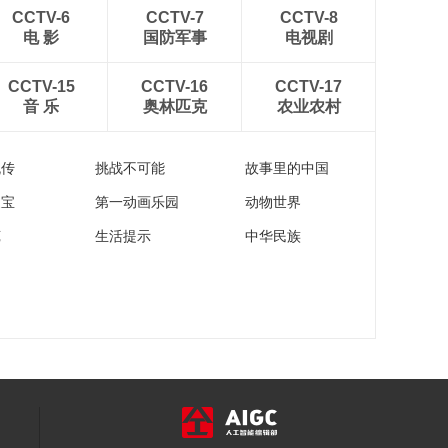
坛暨旅游商品博览会
CCTV-6
CCTV-7
CCTV-8
开幕
电 影
国防军事
电视剧
00:01:14
《车游天下》特别策
CCTV-15
CCTV-16
CCTV-17
划之自驾游九龙伍须
音 乐
奥林匹克
农业农村
海
00:06:01
2019“白马山杯”第十
流传
挑战不可能
故事里的中国
六届中国国际山地户
外运动公开赛将于重
00:05:29
家宝
第一动画乐园
动物世界
庆举办
盛夏时节去鄂尔多斯
苑
生活提示
中华民族
避暑去
00:07:45
盛夏旅游好去处 天骄
圣地鄂尔多斯
00:01:33
盛夏时节去鄂尔多斯
避暑去
00:07:46