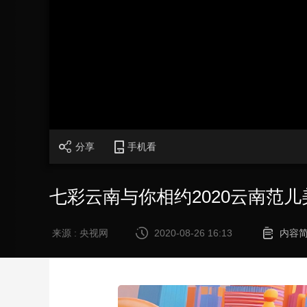
财经
教育
乡村振兴
生态环境
一带一路
大国智造
大国展会
大国保险
云顶对话
CCTV.节目官网
直播
节目单
栏目
片库
分享
手机看
七彩云南与你相约2020云南范
来源 : 央视网
2020-08-26 16:13
内容