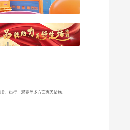
00:02:28
宣传片：到长白山赏4
月春雪
00:06:22
《开城相见》出游推
荐——泳池浆板推手
比赛
00:13:35
《开城相见》——游
戏：一拍即合
00:13:30
《开城相见》出游推
荐——北京怀柔青龙
峡景区
00:02:23
避暑、出行、观赛等多方面惠民措施。
《开城相见》——资
深队的颜值底线担
当：郭阳
00:00:08
《开城相见》出游推
荐——北京怀柔科学