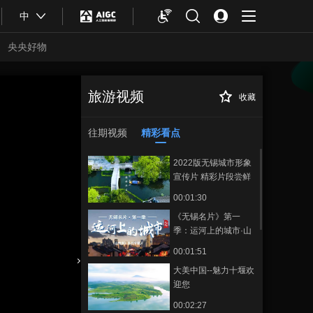
中
央央好物
旅游视频
收藏
七彩云南与你相约
正在播放
2020云南范儿美好生活
往期视频
精彩看点
2022版无锡城市形象
宣传片 精彩片段尝鲜
预览
00:01:30
《无锡名片》第一
季：运河上的城市·山
奇游
00:01:51
大美中国--魅力十堰欢
合体育
亚冬会
迎您
00:02:27