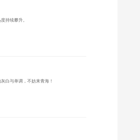
城
00:01:40
《开城相见》出游推
热度持续攀升。
荐——北京怀柔中影
基地
00:01:37
《开城相见》出游推
荐——北京雁栖湖景
区
00:01:59
《开城相见》出游推
荐——北京红螺寺景
区
00:01:45
的灰白与单调，不妨来青海！
《开城相见》——青
春队的颜值担当：郭
亮
00:00:24
《开城相见》——青
春队队长白凯南吐槽
音响老师
00:00:37
《开城相见》出游推