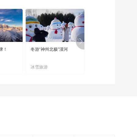
荐——北京慕田峪长
城
00:01:06
《开城相见》出游推
荐——北京黄花城水
长城
00:02:00
《开城相见》——青
春队接受惩罚乘坐动
牌！
冬游“神州北极”漠河
宜居宜业又宜游
感转椅
00:05:43
《开城相见》——白
冰雪旅游
农文旅融合
凯南偷吃对方菜肴却
被鱼刺卡喉
00:00:17
七彩云南与你相约
2020云南范儿美好生
活
00:02:40
大美新疆 雪后喀纳斯
00:01:40
2019博鳌旅游发展论