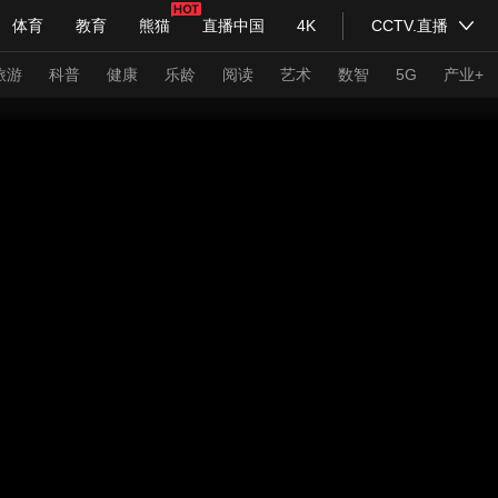
体育
教育
熊猫
直播中国
4K
CCTV.直播
式妙语
主持人
下载央视影音
热解读
天天学习
旅游
科普
健康
乐龄
阅读
艺术
数智
5G
产业+
纪录片网
国家大剧院
大型活动
科技
法治
文娱
人物
公益
图片
习式妙语
央视快评
央视网评
光华锐评
锋面
频道
VR/AR
4K专区
全景新闻
请入列
人生第一次
人生第二次
年冬奥会
CBA
NBA
中超
国足
国际足球
网球
综
体育江湖
文化体育
冰雪道路
足球道路