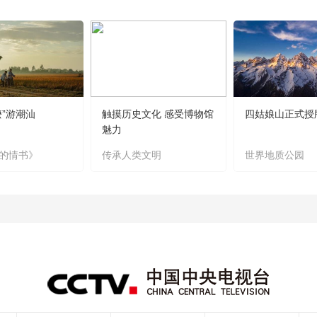
嬷”游潮汕
触摸历史文化 感受博物馆
四姑娘山正式授
魅力
的情书》
传承人类文明
世界地质公园