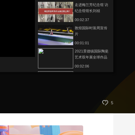
走进梅兰芳纪念馆 访
艺术
汽车
数智
5G
产业+
纪念馆馆长刘祯
时尚
天气
才艺
网展
央央好物
00:02:37
敦煌国际时装周宣传
片
00:01:01
2021景德镇国际陶瓷
艺术双年展全球作品
征集活动开始
00:02:06
“湘赣红”文化旅游产业
发展城市论坛在韶山
举办
00:01:17
中国旅游集团启动“永
5
远跟党走”红色旅游项
目
00:01:05
第13届贵州茶产业博
览会于遵义湄潭开幕