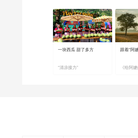
一块西瓜 甜了多方
跟着“阿
“清凉接力”
《给阿嬷