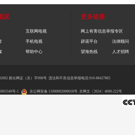
概况
更多链接
互联网电视
网上有害信息举报专区
音
手机电视
辟谣平台
法律顾问
媒
帮助中心
望海热线
人才招聘
002 新出网证（京）字098号
违法和不良信息举报电话:010-88427865
003349号-1
京公网安备 11000002000018号
京网文〔2024〕4690-222号