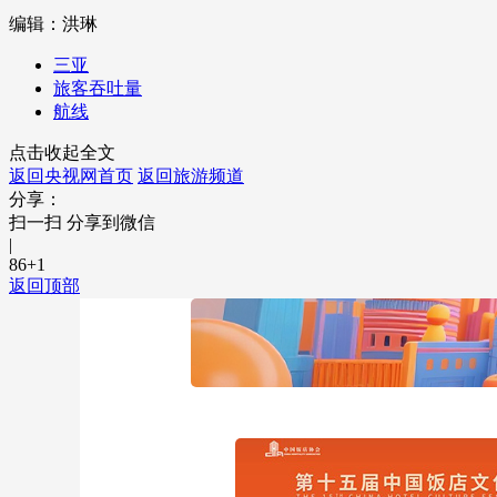
编辑：洪琳
财经
教育
乡村振兴
生态环境
一带一路
三亚
大国智造
大国展会
大国保险
云顶对话
旅客吞吐量
航线
点击收起全文
返回央视网首页
返回旅游频道
分享：
CCTV.节目官网
直播
节目单
栏目
片库
扫一扫 分享到微信
|
86
+1
返回顶部