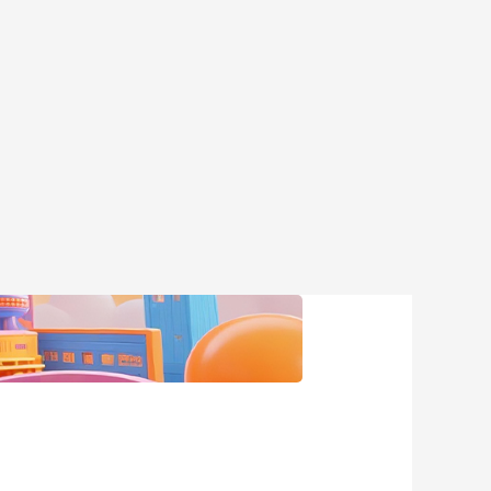
艺术
汽车
数智
5G
产业+
时尚
天气
才艺
网展
央央好物