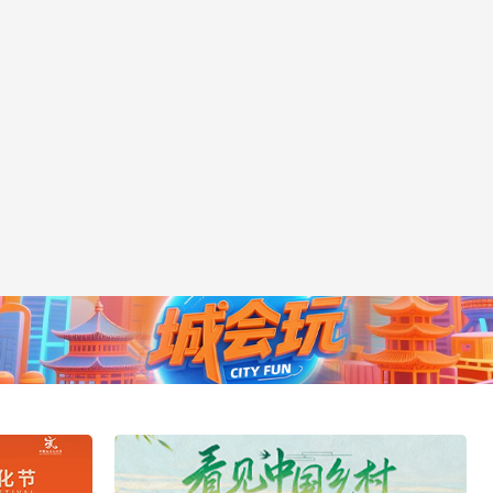
央博
非遗
文化
旅游
科普
健康
乐龄
阅读
云起
超级工厂
智敬中国
全民健康
颜选攻略
海洋
热播榜
总台企业白名单