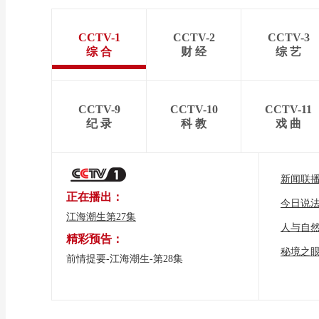
CCTV-1
CCTV-2
CCTV-3
综 合
财 经
综 艺
CCTV-9
CCTV-10
CCTV-11
纪 录
科 教
戏 曲
新闻联
正在播出：
今日说
江海潮生第27集
人与自
精彩预告：
秘境之
前情提要-江海潮生-第28集