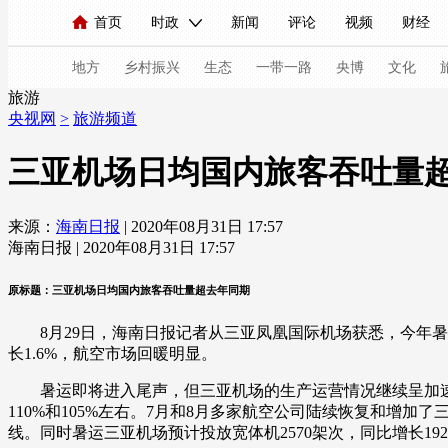
首页
时政
新闻
评论
视频
财经
人民领袖习近平
直播
海外频道
片库
iPanda
栏目大全
联播+
English
中国领导人
节目单
Монгол
听音
央视快评
微视频
习
地方
乡村振兴
生态
一带一路
央博
文化
旅游
央视网
>
旅游频道
总台春晚
网络春晚
共产党员网
秧纪录
三亚机场日均国内旅客吞吐量
来源：
海南日报
| 2020年08月31日 17:57
新闻
国内
国际
评论
经济
军事
海南日报 | 2020年08月31日 17:57
人民领袖习近平
联播+
热解读
天天学习
原标题：三亚机场日均国内旅客吞吐量超去年同期
视频
小央视频
小央直播
直播中国
熊猫
8月29日，海南日报记者从三亚凤凰国际机场获悉，今年暑运期间该
现场
前线
比划
快看
蓝海中国
新兵
长1.6%，航空市场回暖明显。
暑运即将进入尾声，但三亚机场的生产运营情况继续呈加速恢
体育
直播
竞猜
2026年世界杯
2026年
110%和105%左右。7月和8月多家航空公司陆续恢复和增加了三
VIP会员
CCTV奥林匹克频道
生活体育大会
线。同时暑运三亚机场预计投放宽体机2570架次，同比增长19