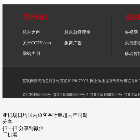
关于我们
业务
总台之声
总台总经理室
央视网
关于CCTV.com
象舞广告
央视影
网站声明
移动传
互联网新闻信息服务许可证10120170003
网上传播视听节目许可证号0102
京ICP证060535号
京ICP备06036302号-2
京ICP备10003349号
京ICP备10
亚机场日均国内旅客吞吐量超去年同期
分享
扫一扫 分享到微信
手机看