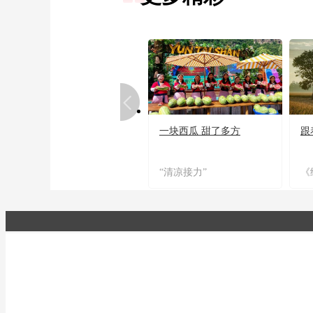
一块西瓜 甜了多方
跟
“清凉接力”
《