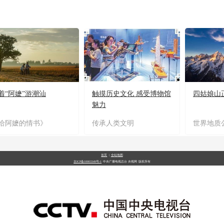
着“阿嬷”游潮汕
触摸历史文化 感受博物馆
四姑娘山
魅力
给阿嬷的情书》
传承人类文明
世界地质
首页
|
全站地图
京ICP备10003349号-1
中央广播电视总台
央视网
版权所有