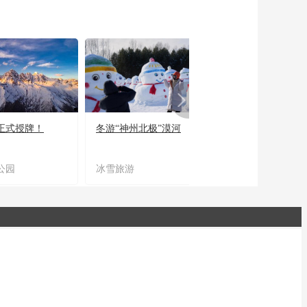
正式授牌！
冬游“神州北极”漠河
宜居宜业又宜游
公园
冰雪旅游
农文旅融合