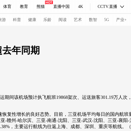
体育
教育
熊猫
直播中国
4K
CCTV.直播
式妙语
主持人
下载央视影音
热解读
天天学习
旅游
科普
健康
乐龄
阅读
艺术
数智
5G
产业+
纪录片网
国家大剧院
大型活动
超去年同期
科技
法治
文娱
人物
公益
图片
习式妙语
央视快评
央视网评
光华锐评
锋面
频道
VR/AR
4K专区
全景新闻
机场预计执飞航班19868架次、运送旅客301.19万人次，同比
请入列
人生第一次
人生第二次
复性增长的良好态势。目前，三亚机场平均每日的国内航班量约3
冬奥会
CBA
NBA
中超
国足
国际足球
网球
综
亚-赣州-哈尔滨、三亚-南通-沈阳、三亚-武汉-沈阳、三亚-襄阳
体育江湖
文化体育
冰雪道路
足球道路
2.38%，主要运行航线为往返上海、成都、深圳、重庆等航线。