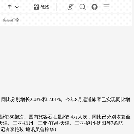
中
央央好物
分别增长2.43%和-2.01%。今年8月运送旅客已实现同比增
50架次、国内旅客吞吐量约5.4万人次，同比已分别恢复至
合体育
亚冬会
-天津、三亚-扬州、三亚-宜昌-天津、三亚-泸州-沈阳等7条航
（记者李艳玫 通讯员曾梓华）