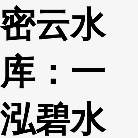
密云水
财经
教育
乡村振兴
生态环境
一带一路
央博
大国智造
大国展会
大国保险
云顶对话
云起
超
库：一
CCTV.节目官网
直播
节目单
栏目
片库
热播榜
泓碧水