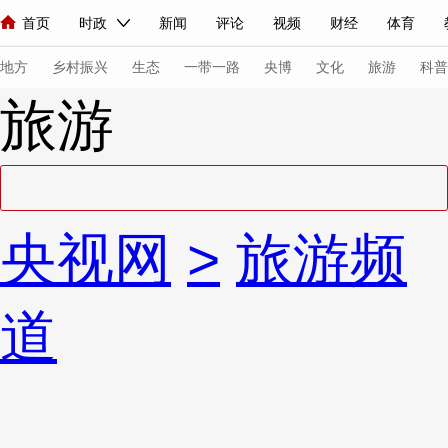
首页
时政
新闻
评论
视频
财经
体育
人民领袖习近平
直播
海外频道
片库
iPanda
栏目大全
联播+
English
中国领导人
节目单
Монгол
听音
央视快评
微视频
习式妙语
主持人
下
地方
乡村振兴
生态
一带一路
央博
文化
旅游
科普
旅游
总台春晚
网络春晚
共产党员网
秧纪录
纪录片网
新闻
国内
国际
评论
经济
军事
科技
法
央视网
>
旅游频
人民领袖习近平
联播+
热解读
天天学习
习式妙语
视频
小央视频
小央直播
直播中国
熊猫频道
V
道
现场
前线
比划
快看
蓝海中国
新兵请入列
体育
直播
竞猜
2026年世界杯
2026年冬奥会
VIP会员
CCTV奥林匹克频道
生活体育大会
体育江湖