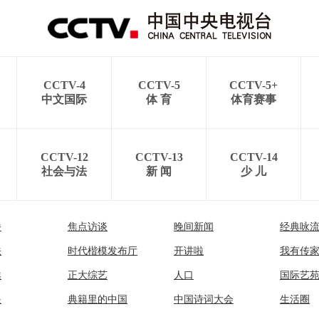
CCTV-4
CCTV-5
CCTV-5+
中文国际
体 育
体育赛事
CCTV-12
CCTV-13
CCTV-14
社会与法
新 闻
少 儿
播
焦点访谈
晚间新闻
经典咏
法
时代楷模发布厅
开讲啦
我有传
然
正大综艺
人口
国际艺
眼
典籍里的中国
中国诗词大会
生活圈