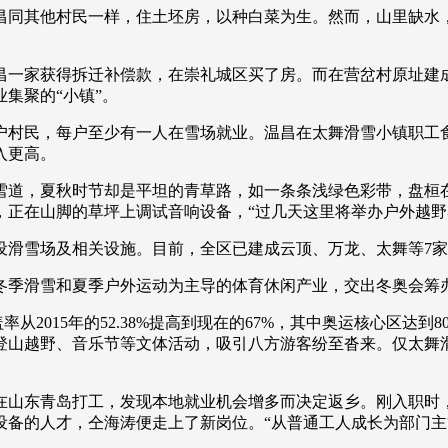
他村民一样，住土坯房，以种白菜为生。然而，山里缺水，靠天
央博
非遗
文化
旅游
科普
健康
乐龄
阅读
云起
超级工厂
智敬中国
全民健康
颜选攻略
海洋
家获得拆迁补偿款，在崇礼城区买了房。而在营岔村原址建成的
集聚的“小镇”。
民，每户至少有一人在雪场就业。温昌在太舞滑雪小镇职工食堂
入更高。
道，夏秋时节却是平坦的青草路，如一条条浅绿色彩带，盘桓在
热播榜
总台企业白名单
，正在山脚的草坪上调试音响设备，“过几天这里将举办户外越野
雪场及相关设施。目前，全区已建成云顶、万龙、太舞等7家大中型
季滑雪和夏季户外运动为主导的体育休闲产业，交出冬奥会筹
2015年的52.38%提高到现在的67%，其中奥运核心区达
、登山越野、音乐节等文体活动，吸引八方游客纷至沓来。仅太舞
山东青岛打工，发现本地就业机会增多而决定返乡。刚入职时，
设备的人才，仝海涛便走上了新岗位。“从普通工人成长为部门主