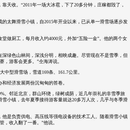
收。“2011年一场大冰雹，下了20多分钟，庄稼都毁了，
艺术
汽车
数智
5G
产业+
时尚
天气
才艺
网展
央央好物
太舞滑雪小镇，自2015年开业以来，已从单一滑雪场逐步发
做厨工，每月收入约4000元，外加“五险一金”。他的两个女
深绿色山林间，深浅分明，相映成趣。尽管现在不是雪季，但
赛，游客会更多。”仝海涛说。
滑雪场，雪道169条、161.7公里。
办和经济发展两份沉甸甸的答卷。
到80%。邻近北京，群山环绕，绿树成荫，近几年崇礼的非雪季旅
滑雪小镇，去年夏季接待游客量就达20多万人次，几乎与冬季滑
他是负责供电、高压线等强电设备的技术工人。随着滑雪小镇
管，收入翻了一番。”他说。