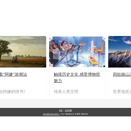
着“阿嬷”游潮汕
触摸历史文化 感受博物馆
四姑娘山
魅力
给阿嬷的情书》
传承人类文明
世界地质
首页
|
全站地图
京ICP备10003349号-1
中央广播电视总台
央视网
版权所有