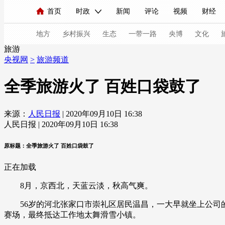
首页
时政
新闻
评论
视频
财经
人民领袖习近平
直播
海外频道
片库
iPanda
栏目大全
联播+
English
中国领导人
节目单
Монгол
听音
央视快评
微视频
习
地方
乡村振兴
生态
一带一路
央博
文化
旅游
央视网
>
旅游频道
总台春晚
网络春晚
共产党员网
秧纪录
全季旅游火了 百姓口袋鼓了
来源：
人民日报
| 2020年09月10日 16:38
新闻
国内
国际
评论
经济
军事
人民日报 | 2020年09月10日 16:38
人民领袖习近平
联播+
热解读
天天学习
原标题：全季旅游火了 百姓口袋鼓了
视频
小央视频
小央直播
直播中国
熊猫
正在加载
现场
前线
比划
快看
蓝海中国
新兵
8月，京西北，天蓝云淡，秋高气爽。
体育
直播
竞猜
2026年世界杯
2026年
56岁的河北张家口市崇礼区居民温昌，一大早就坐上公司的
赛场，最终抵达工作地太舞滑雪小镇。
VIP会员
CCTV奥林匹克频道
生活体育大会