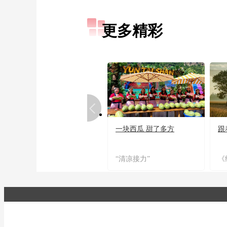
更多精彩
一块西瓜 甜了多方
跟
“清凉接力”
《