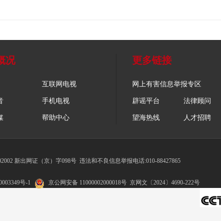
概况
更多链接
互联网电视
网上有害信息举报专区
音
手机电视
辟谣平台
法律顾问
媒
帮助中心
望海热线
人才招聘
002 新出网证（京）字098号
违法和不良信息举报电话:010-88427865
003349号-1
京公网安备 11000002000018号
京网文〔2024〕4690-222号