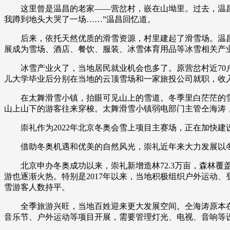
这里曾是温昌的老家——营岔村，嵌在山坳里。过去，温昌同其
财经
教育
乡村振兴
生态环境
一带一路
我蹲到地头大哭了一场……”温昌回忆道。
大国智造
大国展会
大国保险
云顶对话
后来，依托天然优质的滑雪资源，村里建起了滑雪场。温昌一
展成为雪场、酒店、餐饮、服装、冰雪体育用品等冰雪相关产业
冰雪产业火了，当地居民就业机会也多了。原营岔村近70户村
儿大学毕业后分别在当地的云顶雪场和一家旅投公司就职，收
在太舞滑雪小镇，抬眼可见山上的雪道。冬季里白茫茫的雪
CCTV.节目官网
直播
节目单
栏目
片库
山上山下的游客往来穿梭。太舞滑雪小镇弱电部门主管仝海涛
崇礼作为2022年北京冬奥会雪上项目主赛场，正在加快建设滑
借助冬奥机遇和优美的自然风光，崇礼近年来大力发展以冬
北京申办冬奥成功以来，崇礼新增造林72.3万亩，森林覆盖率从
游也逐渐火热。特别是2017年以来，当地积极组织户外运动
雪游客人数持平。
全季旅游兴旺，当地百姓迎来更大发展空间。仝海涛原本在
音乐节、户外运动等项目开展，需要管理灯光、电视、音响等