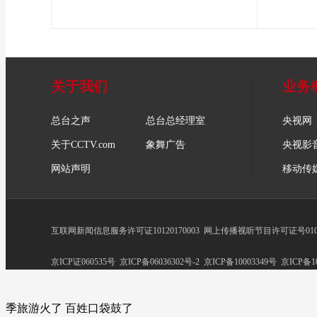
关于我们
业务
总台之声
总台总经理室
央视网
关于CCTV.com
象舞广告
央视影
网站声明
移动传
互联网新闻信息服务许可证10120170003
网上传播视听节目许可证号0102
京ICP证060535号
京ICP备06036302号-2
京ICP备10003349号
京ICP备10
季旅游火了 百姓口袋鼓了