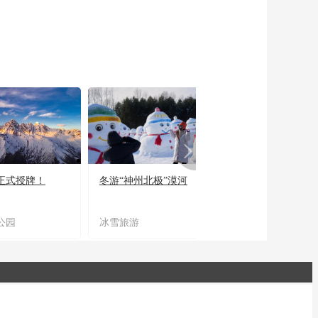
正式授牌！
冬游“神州北极”漠河
宜居宜业又宜游
公园
冰雪旅游
农文旅融合