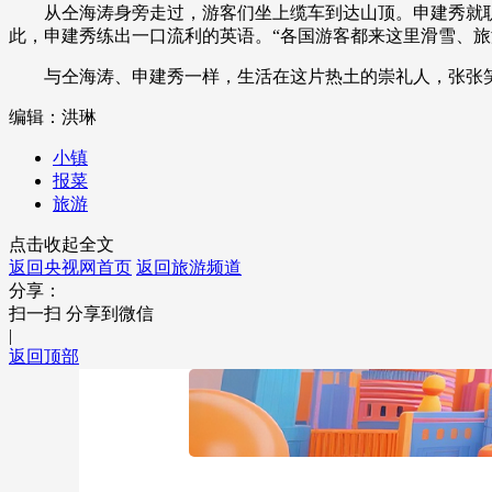
从仝海涛身旁走过，游客们坐上缆车到达山顶。申建秀就职
此，申建秀练出一口流利的英语。“各国游客都来这里滑雪、旅
与仝海涛、申建秀一样，生活在这片热土的崇礼人，张张笑
编辑：洪琳
小镇
报菜
旅游
点击收起全文
返回央视网首页
返回旅游频道
分享：
扫一扫 分享到微信
|
返回顶部