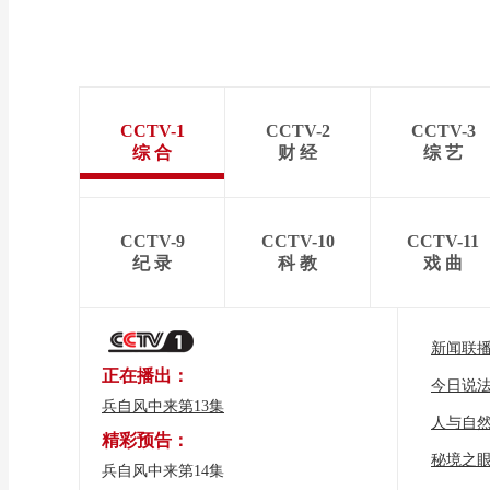
CCTV-1
CCTV-2
CCTV-3
综 合
财 经
综 艺
CCTV-9
CCTV-10
CCTV-11
纪 录
科 教
戏 曲
新闻联
正在播出：
今日说
兵自风中来第13集
人与自
精彩预告：
秘境之
兵自风中来第14集