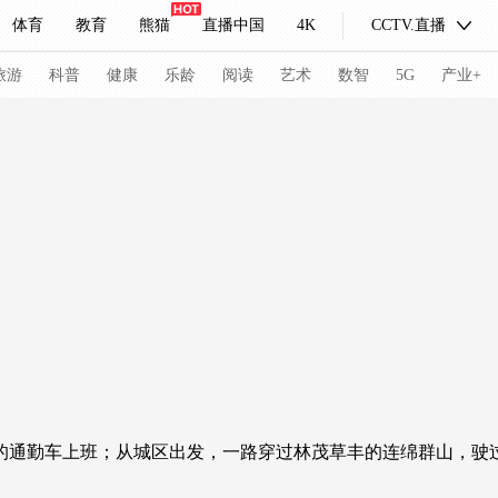
体育
教育
熊猫
直播中国
4K
CCTV.直播
式妙语
主持人
下载央视影音
热解读
天天学习
旅游
科普
健康
乐龄
阅读
艺术
数智
5G
产业+
纪录片网
国家大剧院
大型活动
科技
法治
文娱
人物
公益
图片
习式妙语
央视快评
央视网评
光华锐评
锋面
频道
VR/AR
4K专区
全景新闻
请入列
人生第一次
人生第二次
冬奥会
CBA
NBA
中超
国足
国际足球
网球
综
通勤车上班；从城区出发，一路穿过林茂草丰的连绵群山，驶
体育江湖
文化体育
冰雪道路
足球道路