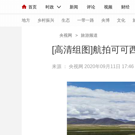
首页
时政
新闻
评论
视频
财经
人民领袖习近平
直播
海外频道
片库
iPanda
栏目大全
联播+
English
中国领导人
节目单
Монгол
听音
央视快评
微视频
习
地方
乡村振兴
生态
一带一路
央博
文化
央视网
>
旅游频道
总台春晚
网络春晚
共产党员网
秧纪录
[高清组图]航拍可可
来源 ：
央视网
2020年09月11日 17:46
新闻
国内
国际
评论
经济
军事
人民领袖习近平
联播+
热解读
天天学习
视频
小央视频
小央直播
直播中国
熊猫
现场
前线
比划
快看
蓝海中国
新兵
体育
直播
竞猜
2026年世界杯
2026
VIP会员
CCTV奥林匹克频道
生活体育大会