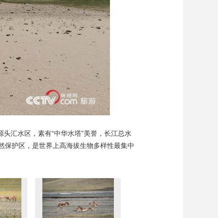
艺术
汽车
数智
5G
产业+
时尚
天气
才艺
网展
央央好物
源头汇水区，素有“中华水塔”美誉，长江总水
自然保护区，是世界上高海拔生物多样性最集中