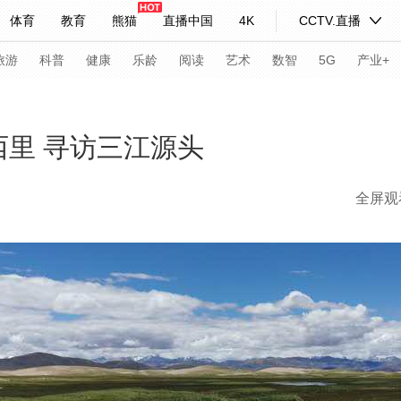
体育
教育
熊猫
直播中国
4K
CCTV.直播
式妙语
主持人
下载央视影音
热解读
天天学习
旅游
科普
健康
乐龄
阅读
艺术
数智
5G
产业+
纪录片网
国家大剧院
大型活动
西里 寻访三江源头
全屏观
科技
法治
文娱
人物
公益
图片
习式妙语
央视快评
央视网评
光华锐评
锋面
频道
VR/AR
4K专区
全景新闻
请入列
人生第一次
人生第二次
年冬奥会
CBA
NBA
中超
国足
国际足球
网球
综
体育江湖
文化体育
冰雪道路
足球道路