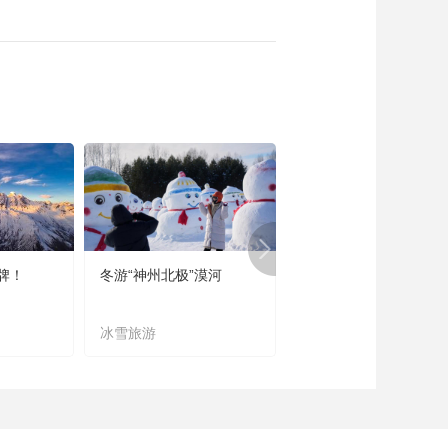
牌！
冬游“神州北极”漠河
宜居宜业又宜游
冰雪旅游
农文旅融合