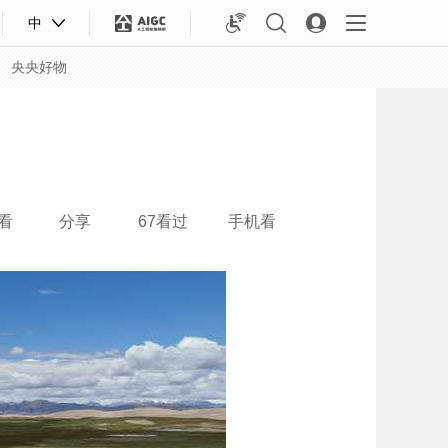
中
央央好物
看
分享
67看过
手机看
合体育
亚冬会