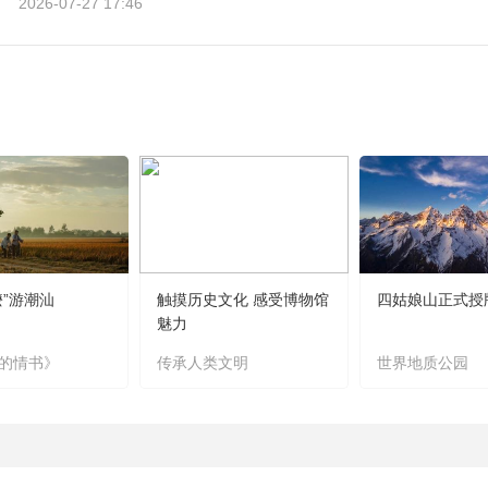
2026-07-27 17:46
嬷”游潮汕
触摸历史文化 感受博物馆
四姑娘山正式授
魅力
的情书》
传承人类文明
世界地质公园