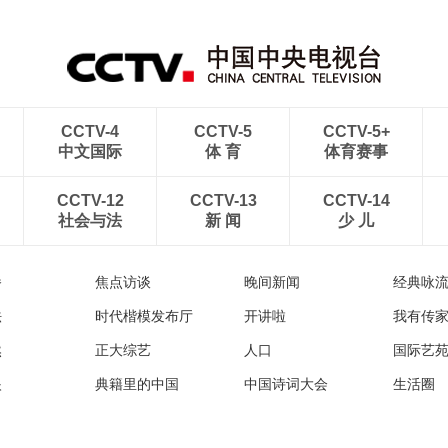
CCTV-4
CCTV-5
CCTV-5+
中文国际
体 育
体育赛事
CCTV-12
CCTV-13
CCTV-14
社会与法
新 闻
少 儿
播
焦点访谈
晚间新闻
经典咏
法
时代楷模发布厅
开讲啦
我有传
然
正大综艺
人口
国际艺
眼
典籍里的中国
中国诗词大会
生活圈