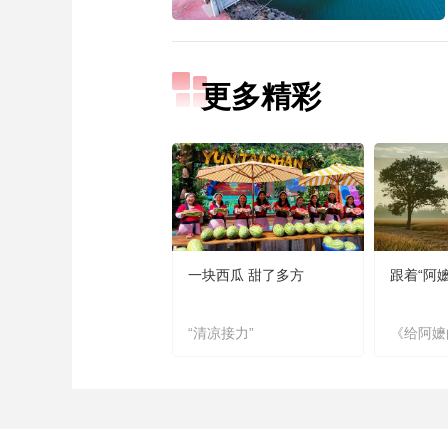
更多精彩
一块西瓜 甜了多方
跟着“阿
“清凉接力”
《给阿嬷