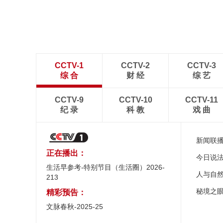
CCTV-1
CCTV-2
CCTV-3
综 合
财 经
综 艺
CCTV-9
CCTV-10
CCTV-11
纪 录
科 教
戏 曲
新闻联
正在播出：
今日说
生活早参考-特别节目（生活圈）2026-
人与自
213
秘境之
精彩预告：
文脉春秋-2025-25