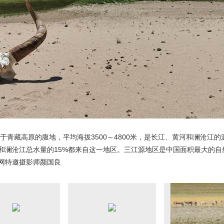
央博
非遗
文化
旅游
科普
健康
乐龄
阅读
云起
超级工厂
智敬中国
全民健康
颜选攻略
海洋
热播榜
总台企业白名单
于青藏高原的腹地，平均海拔3500～4800米，是长江、黄河和澜沧江的
9%和澜沧江总水量的15%都来自这一地区。三江源地区是中国面积最大的
网特邀摄影师颜国良