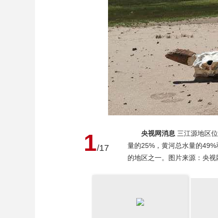
财经
教育
乡村振兴
生态环境
一带一路
大国智造
大国展会
大国保险
云顶对话
CCTV.节目官网
直播
节目单
栏目
片库
央视网消息
三江源地区位
1
量的25%，黄河总水量的4
/17
的地区之一。图片来源：央视