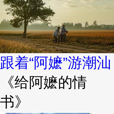
跟着“阿嬷”游潮汕
《给阿嬷的情
书》