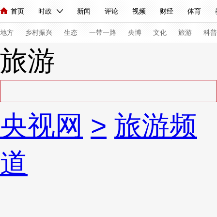
首页
时政
新闻
评论
视频
财经
体育
人民领袖习近平
直播
海外频道
片库
iPanda
栏目大全
联播+
English
中国领导人
节目单
Монгол
听音
央视快评
微视频
习式妙语
主持人
下
地方
乡村振兴
生态
一带一路
央博
文化
旅游
科普
旅游
总台春晚
网络春晚
共产党员网
秧纪录
纪录片网
新闻
国内
国际
评论
经济
军事
科技
法
央视网
>
旅游频
人民领袖习近平
联播+
热解读
天天学习
习式妙语
视频
小央视频
小央直播
直播中国
熊猫频道
V
道
现场
前线
比划
快看
蓝海中国
新兵请入列
体育
直播
竞猜
2026年世界杯
2026年冬奥会
VIP会员
CCTV奥林匹克频道
生活体育大会
体育江湖