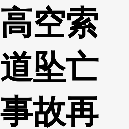
高空索
财经
教育
乡村振兴
生态环境
一带一路
央博
大国智造
大国展会
大国保险
云顶对话
云起
超
道坠亡
CCTV.节目官网
直播
节目单
栏目
片库
热播榜
事故再