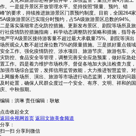
文化和旅游部还将多措并举，加强监管，重点开展4方面工
作。一是提升景区开放管理水平。坚持按照“限量、预约、错
峰”的要求，持续推进旅游景区门票预约制度。目前，全国264家
5A级旅游景区已实现分时预约，占5A级旅游景区总数的94%。
二是落实落细常态化防控措施。更新发布景区、剧院等场所及旅
行社疫情防控措施指南，科学动态调整防控策略和措施，指导各
地严守A级景区接待游客量不超过最大承载量75%、剧院等演出
场所观众人数不超过座位数75%的限量措施。三是抓好重点领域
安全工作。强化疫情防控、涉水项目、旅游节庆、旅游包车、火
灾防控、食品安全等管理，调整完善安全应急预案，做好应急处
置工作。四是着力维护市场秩序。督促各地加大执法检查力度，
加强市场综合监管，发挥信用监管效能，大力推进智慧监管。对
上网服务场所、演出、旅游等市场进行动态监测，对发现的问题
及时处置，确保人民群众度过一个安全、有序、文明、祥和的国
庆、中秋假期。
编辑：洪琳
责任编辑：耿敏
点击收起全文
返回央视网首页
返回文旅美食频道
分享：
扫一扫 分享到微信