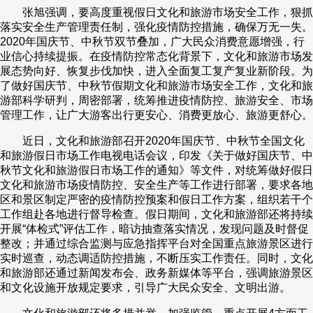
张旭强调，要高度重视假日文化和旅游市场安全工作，狠抓
财经
教育
乡村振兴
生态环境
一带一路
央博
落实安全生产管理责任制，强化疫情防控措施，确保万无一失。
2020年国庆节、中秋节双节叠加，广大民众消费意愿增强，行
大国智造
大国展会
大国保险
云顶对话
云起
超
业信心持续提振。在疫情防控常态化背景下，文化和旅游市场发
展态势向好、恢复步伐加快，进入全面复工复产复业新阶段。为
了做好国庆节、中秋节假期文化和旅游市场安全工作，文化和旅
游部科学研判，周密部署，统筹推进疫情防控、旅游安全、市场
管理工作，让广大游客出行更安心、消费更放心、旅游更舒心。
CCTV.节目官网
直播
节目单
栏目
片库
热播榜
近日，文化和旅游部召开2020年国庆节、中秋节全国文化
和旅游假日市场工作电视电话会议，印发《关于做好国庆节、中
秋节文化和旅游假日市场工作的通知》等文件，对统筹做好假日
文化和旅游市场疫情防控、安全生产等工作进行部署，要求各地
区和景区制定严密的疫情防控预案和假日工作方案，组织若干个
工作组赴各地进行督导检查。假日期间，文化和旅游部还将持续
开展“体检式”评估工作，暗访抽查落实情况，发现问题及时督促
整改；并通过综合监测与应急指挥平台对全国重点旅游景区进行
实时巡查，动态调适防控措施，不断压实工作责任。同时，文化
和旅游部还通过新闻发布会、政务新媒体等平台，强调旅游景区
和文化设施开放规定要求，引导广大民众安全、文明出游。