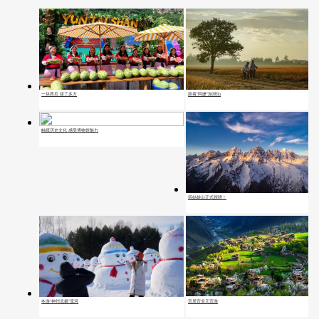
一块西瓜 甜了多方
跟着“阿嬷”游潮汕
触摸历史文化 感受博物馆魅力
四姑娘山正式授牌！
宜居宜业又宜游
冬游“神州北极”漠河