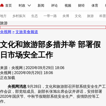
首页
时政
新闻
评论
视频
财经
体育
人民领袖习近平
直播
海外频道
片库
iPanda
栏目大全
联播+
English
中国领导人
节目单
Монгол
听音
央视快评
微视频
习式妙语
主持人
下
地方
乡村振兴
生态
一带一路
央博
文化
旅游
科普
旅游
央视网
>
文旅美食频道
总台春晚
网络春晚
共产党员网
秧纪录
纪录片网
文化和旅游部多措并举 部署假
日市场安全工作
新闻
国内
国际
评论
经济
军事
科技
法
人民领袖习近平
联播+
热解读
天天学习
习式妙语
来源：央视网 | 2020年09月29日 18:06
央视网 | 2020年09月29日 18:06
视频
小央视频
小央直播
直播中国
熊猫频道
V
正在加载
现场
前线
比划
快看
蓝海中国
新兵请入列
央视网消息
9月28日，文化和旅游部召开部系统安全生产工
作会议，部党组成员、副部长张旭出席会议并讲话，安排部署
体育
直播
竞猜
2026年世界杯
2026年冬奥会
2020年国庆节、中秋节假期部系统安全生产、疫情防控等工
作。
VIP会员
CCTV奥林匹克频道
生活体育大会
体育江湖