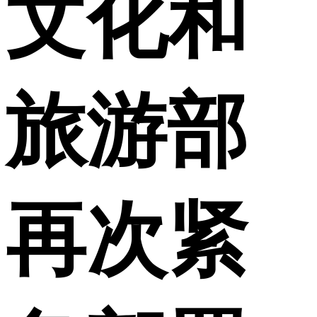
文化和
财经
教育
乡村振兴
生态环境
一带一路
央博
大国智造
大国展会
大国保险
云顶对话
云起
超
旅游部
CCTV.节目官网
直播
节目单
栏目
片库
热播榜
再次紧