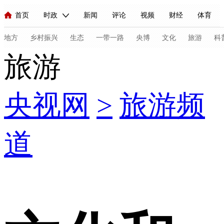
首页
时政
新闻
评论
视频
财经
体育
人民领袖习近平
直播
海外频道
片库
iPanda
栏目大全
联播+
English
中国领导人
节目单
Монгол
听音
央视快评
微视频
习式妙语
主持人
地方
乡村振兴
生态
一带一路
央博
文化
旅游
科
旅游
总台春晚
网络春晚
共产党员网
秧纪录
纪录片网
央视网
>
旅游频
新闻
国内
国际
评论
经济
军事
科技
法
人民领袖习近平
联播+
热解读
天天学习
习式妙语
道
视频
小央视频
小央直播
直播中国
熊猫频道
V
现场
前线
比划
快看
蓝海中国
新兵请入列
体育
直播
竞猜
2026年世界杯
2026年冬奥会
C
VIP会员
CCTV奥林匹克频道
生活体育大会
体育江湖