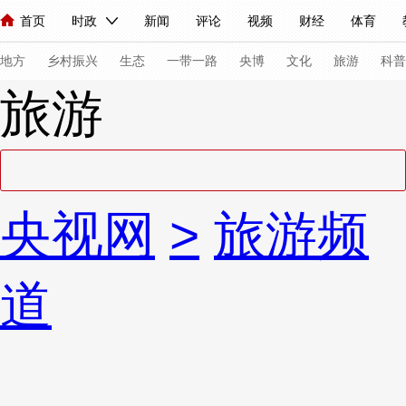
首页
时政
新闻
评论
视频
财经
体育
人民领袖习近平
直播
海外频道
片库
iPanda
栏目大全
联播+
English
中国领导人
节目单
Монгол
听音
央视快评
微视频
习式妙语
主持人
下
地方
乡村振兴
生态
一带一路
央博
文化
旅游
科普
旅游
总台春晚
网络春晚
共产党员网
秧纪录
纪录片网
新闻
国内
国际
评论
经济
军事
科技
法
央视网
>
旅游频
人民领袖习近平
联播+
热解读
天天学习
习式妙语
视频
小央视频
小央直播
直播中国
熊猫频道
V
道
现场
前线
比划
快看
蓝海中国
新兵请入列
体育
直播
竞猜
2026年世界杯
2026年冬奥会
VIP会员
CCTV奥林匹克频道
生活体育大会
体育江湖