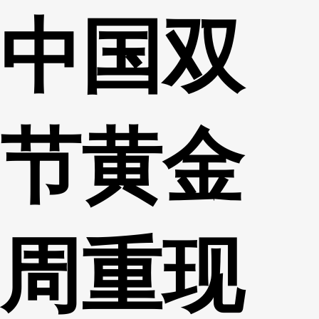
中国双
财经
教育
乡村振兴
生态环境
一带一路
央博
大国智造
大国展会
大国保险
云顶对话
云起
超
节黄金
CCTV.节目官网
直播
节目单
栏目
片库
热播榜
周重现