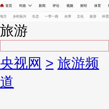
首页
时政
新闻
评论
视频
财经
体育
人民领袖习近平
直播
海外频道
片库
iPanda
栏目大全
联播+
English
中国领导人
节目单
Монгол
听音
央视快评
微视频
习式妙语
主持人
下
地方
乡村振兴
生态
一带一路
央博
文化
旅游
科普
旅游
总台春晚
网络春晚
共产党员网
秧纪录
纪录片网
新闻
国内
国际
评论
经济
军事
科技
法
央视网
>
旅游频
人民领袖习近平
联播+
热解读
天天学习
习式妙语
视频
小央视频
小央直播
直播中国
熊猫频道
V
道
现场
前线
比划
快看
蓝海中国
新兵请入列
体育
直播
竞猜
2026年世界杯
2026年冬奥会
VIP会员
CCTV奥林匹克频道
生活体育大会
体育江湖