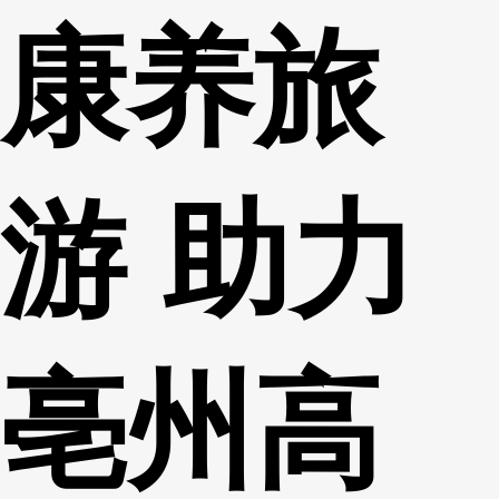
康养旅
财经
教育
乡村振兴
生态环境
一带一路
央博
大国智造
大国展会
大国保险
云顶对话
云起
超
游 助力
CCTV.节目官网
直播
节目单
栏目
片库
热播榜
亳州高