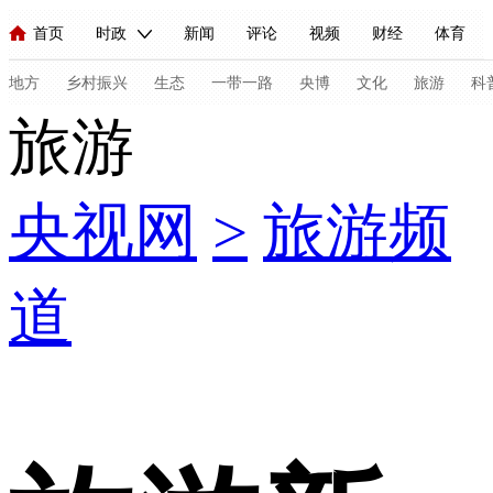
首页
时政
新闻
评论
视频
财经
体育
人民领袖习近平
直播
海外频道
片库
iPanda
栏目大全
联播+
English
中国领导人
节目单
Монгол
听音
央视快评
微视频
习式妙语
主持人
地方
乡村振兴
生态
一带一路
央博
文化
旅游
科
旅游
总台春晚
网络春晚
共产党员网
秧纪录
纪录片网
央视网
>
旅游频
新闻
国内
国际
评论
经济
军事
科技
法
人民领袖习近平
联播+
热解读
天天学习
习式妙语
道
视频
小央视频
小央直播
直播中国
熊猫频道
V
现场
前线
比划
快看
蓝海中国
新兵请入列
体育
直播
竞猜
2026年世界杯
2026年冬奥会
C
VIP会员
CCTV奥林匹克频道
生活体育大会
体育江湖