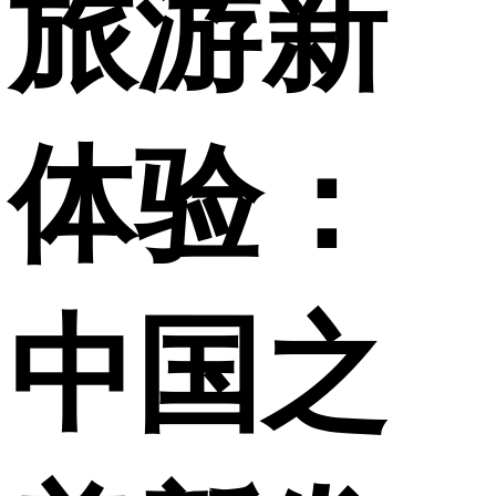
旅游新
财经
教育
乡村振兴
生态环境
一带一路
央博
大国智造
大国展会
大国保险
云顶对话
云起
超
体验：
CCTV.节目官网
直播
节目单
栏目
片库
热播榜
中国之