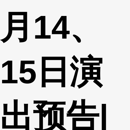
月14、
15日演
出预告|