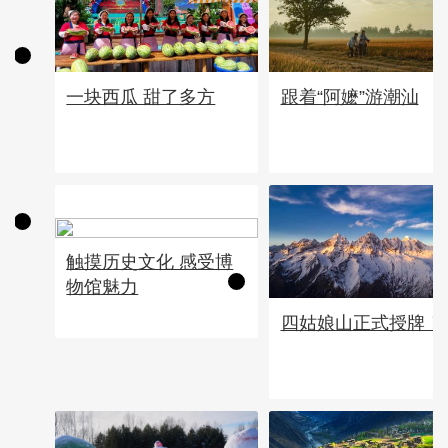
一块西瓜 甜了多方
跟着“阿嬷”游潮汕
触摸历史文化 感受博
物馆魅力
四姑娘山正式授牌！