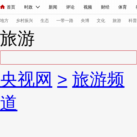
首页
时政
新闻
评论
视频
财经
体育
人民领袖习近平
直播
海外频道
片库
iPanda
栏目大全
联播+
English
中国领导人
节目单
Монгол
听音
央视快评
微视频
习式妙语
主持人
下
地方
乡村振兴
生态
一带一路
央博
文化
旅游
科普
旅游
总台春晚
网络春晚
共产党员网
秧纪录
纪录片网
新闻
国内
国际
评论
经济
军事
科技
法
央视网
>
旅游频
人民领袖习近平
联播+
热解读
天天学习
习式妙语
视频
小央视频
小央直播
直播中国
熊猫频道
V
道
现场
前线
比划
快看
蓝海中国
新兵请入列
体育
直播
竞猜
2026年世界杯
2026年冬奥会
VIP会员
CCTV奥林匹克频道
生活体育大会
体育江湖