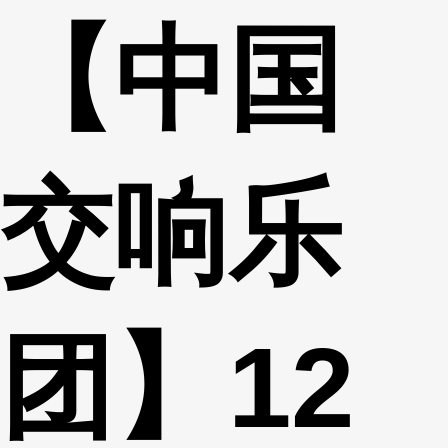
【中国
财经
教育
乡村振兴
生态环境
一带一路
央博
大国智造
大国展会
大国保险
云顶对话
云起
超
交响乐
CCTV.节目官网
直播
节目单
栏目
片库
热播榜
团】12