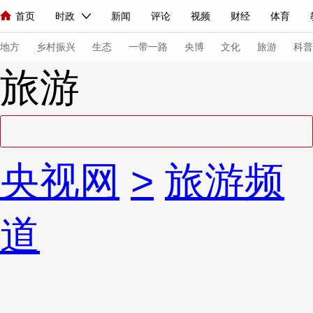
首页
时政
新闻
评论
视频
财经
体育
人民领袖习近平
直播
海外频道
片库
iPanda
栏目大全
联播+
English
中国领导人
节目单
Монгол
听音
央视快评
微视频
习式妙语
主持人
下
地方
乡村振兴
生态
一带一路
央博
文化
旅游
科普
旅游
总台春晚
网络春晚
共产党员网
秧纪录
纪录片网
新闻
国内
国际
评论
经济
军事
科技
法
央视网
>
旅游频
人民领袖习近平
联播+
热解读
天天学习
习式妙语
视频
小央视频
小央直播
直播中国
熊猫频道
V
道
现场
前线
比划
快看
蓝海中国
新兵请入列
体育
直播
竞猜
2026年世界杯
2026年冬奥会
VIP会员
CCTV奥林匹克频道
生活体育大会
体育江湖