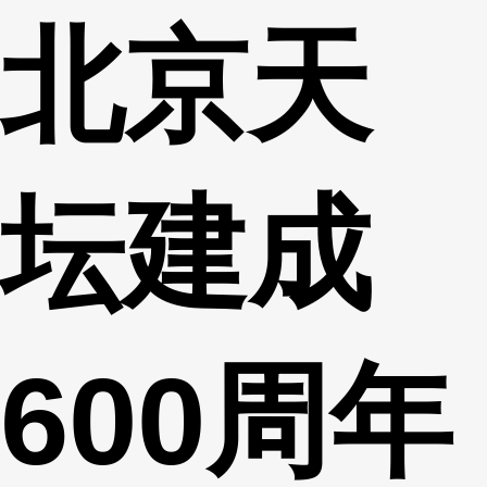
北京天
财经
教育
乡村振兴
生态环境
一带一路
央博
大国智造
大国展会
大国保险
云顶对话
云起
超
坛建成
CCTV.节目官网
直播
节目单
栏目
片库
热播榜
600周年