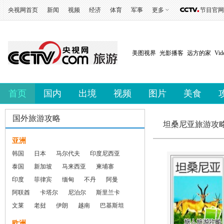
央视网首页
新闻
视频
经济
体育
军事
更多
节目官网
美图视界
光影播客
远方的家
Vi
首页
国内
出境
视频
图片
美食
国外旅游攻略
坦桑尼亚旅游攻
亚洲
韩国
日本
马尔代夫
印度尼西亚
泰国
新加坡
马来西亚
柬埔寨
印度
菲律宾
缅甸
不丹
阿曼
阿联酋
卡塔尔
尼泊尔
斯里兰卡
文莱
老挝
伊朗
越南
巴基斯坦
欧洲