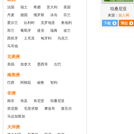
法国
瑞士
希腊
意大利
英国
坦桑尼亚
丹麦
德国
俄罗斯
冰岛
芬兰
来源：
旅人网
爱尔兰
比利时
克罗地亚
奥地利
荷兰
葡萄牙
捷克
瑞典
波兰
西班牙
土耳其
匈牙利
乌克兰
马耳他
北美洲
美国
加拿大
墨西哥
古巴
南美洲
巴西
阿根廷
秘鲁
智利
非洲
南非
埃及
肯尼亚
坦桑尼亚
突尼斯
毛里求斯
摩洛哥
塞舌尔
马达加斯加
大洋洲