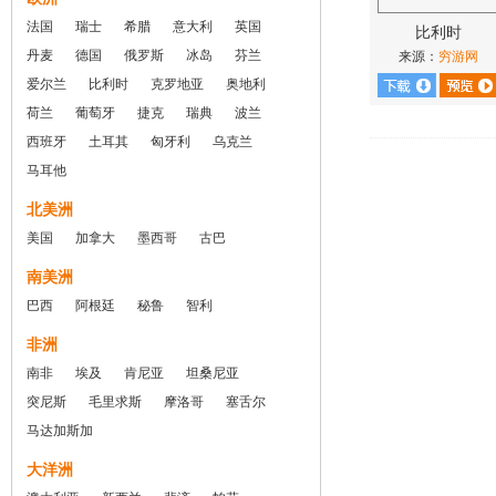
法国
瑞士
希腊
意大利
英国
比利时
丹麦
德国
俄罗斯
冰岛
芬兰
来源：
穷游网
爱尔兰
比利时
克罗地亚
奥地利
荷兰
葡萄牙
捷克
瑞典
波兰
西班牙
土耳其
匈牙利
乌克兰
马耳他
北美洲
美国
加拿大
墨西哥
古巴
南美洲
巴西
阿根廷
秘鲁
智利
非洲
南非
埃及
肯尼亚
坦桑尼亚
突尼斯
毛里求斯
摩洛哥
塞舌尔
马达加斯加
大洋洲