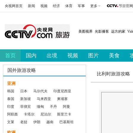
央视网首页
新闻
视频
经济
体育
军事
更多
节目官网
美图视界
光影播客
远方的家
Vi
首页
国内
出境
视频
图片
美食
国外旅游攻略
比利时旅游攻略
亚洲
韩国
日本
马尔代夫
印度尼西亚
泰国
新加坡
马来西亚
柬埔寨
印度
菲律宾
缅甸
不丹
阿曼
阿联酋
卡塔尔
尼泊尔
斯里兰卡
文莱
老挝
伊朗
越南
巴基斯坦
欧洲