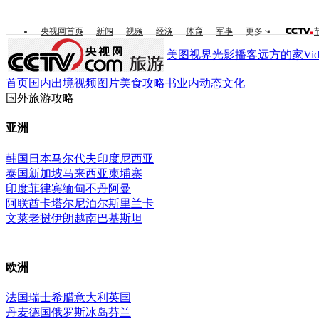
央视网首页
新闻
视频
经济
体育
军事
更多
美图视界
光影播客
远方的家
Vi
首页
国内
出境
视频
图片
美食
攻略书
业内动态
文化
国外旅游攻略
亚洲
韩国
日本
马尔代夫
印度尼西亚
泰国
新加坡
马来西亚
柬埔寨
印度
菲律宾
缅甸
不丹
阿曼
阿联酋
卡塔尔
尼泊尔
斯里兰卡
文莱
老挝
伊朗
越南
巴基斯坦
欧洲
法国
瑞士
希腊
意大利
英国
丹麦
德国
俄罗斯
冰岛
芬兰