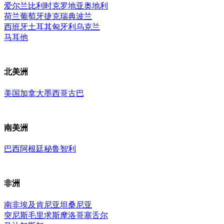
爱尔兰
比利时
克罗地亚
奥地利
荷兰
葡萄牙
捷克
瑞典
波兰
西班牙
土耳其
匈牙利
乌克兰
马耳他
北美洲
美国
加拿大
墨西哥
古巴
南美洲
巴西
阿根廷
秘鲁
智利
非洲
南非
埃及
肯尼亚
坦桑尼亚
突尼斯
毛里求斯
摩洛哥
塞舌尔