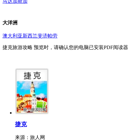
马达加斯加
大洋洲
澳大利亚
新西兰
斐济
帕劳
捷克旅游攻略
预览时，请确认您的电脑已安装PDF阅读器
捷克
来源：
旅人网