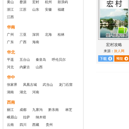
黄山
婺源
宏村
杭州
鼓浪屿
浙江
江苏
山东
安徽
福建
江西
华南
广州
三亚
深圳
北海
桂林
广东
广西
海南
宏村攻略
来源：
旅人网
华北
平遥
五台山
秦皇岛
呼伦贝尔
河北
内蒙古
山西
华中
张家界
凤凰古城
武当山
龙门石窟
湖南
湖北
河南
西南
丽江
成都
九寨沟
黔东南
林芝
峨眉山
拉萨
纳木错
云南
四川
西藏
贵州