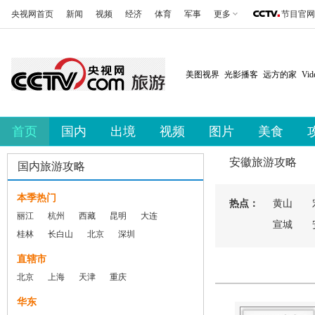
央视网首页
新闻
视频
经济
体育
军事
更多
节目官网
美图视界
光影播客
远方的家
Vi
首页
国内
出境
视频
图片
美食
安徽旅游攻略
国内旅游攻略
本季热门
热点：
黄山
丽江
杭州
西藏
昆明
大连
宣城
桂林
长白山
北京
深圳
直辖市
北京
上海
天津
重庆
华东