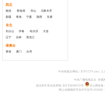
西北
敦煌
青海湖
华山
乌鲁木齐
新疆
青海
宁夏
陕西
甘肃
东北
长白山
伊春
哈尔滨
大连
辽宁
吉林
黑龙江
港澳台
香港
澳门
台湾
中央电视台网站
|
关于CCTV.com
|
人
中央广播电视总台 央视
违法和不良信息举报
京ICP证060535号
京公网安备 11
网上传播视听节目许可证号 0102002