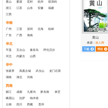
黄山
婺源
宏村
杭州
鼓浪屿
浙江
江苏
山东
安徽
福建
江西
华南
广州
三亚
深圳
北海
桂林
广东
广西
海南
黄山
来源：
旅人网
华北
平遥
五台山
秦皇岛
呼伦贝尔
河北
内蒙古
山西
华中
张家界
凤凰古城
武当山
龙门石窟
湖南
湖北
河南
西南
丽江
成都
九寨沟
黔东南
林芝
峨眉山
拉萨
纳木错
云南
四川
西藏
贵州