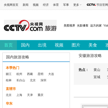
央视网首页
新闻
视频
经济
体育
军事
更多
节目官网
美图视界
光影播客
远方的家
Vi
首页
国内
出境
视频
图片
美食
安徽旅游攻略
国内旅游攻略
本季热门
热点：
黄山
丽江
杭州
西藏
昆明
大连
宣城
桂林
长白山
北京
深圳
直辖市
北京
上海
天津
重庆
华东