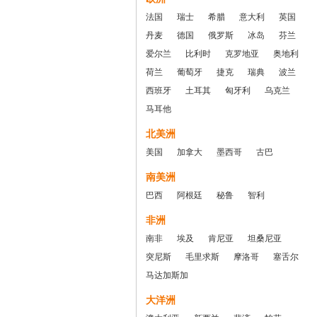
法国
瑞士
希腊
意大利
英国
丹麦
德国
俄罗斯
冰岛
芬兰
爱尔兰
比利时
克罗地亚
奥地利
荷兰
葡萄牙
捷克
瑞典
波兰
西班牙
土耳其
匈牙利
乌克兰
马耳他
北美洲
美国
加拿大
墨西哥
古巴
南美洲
巴西
阿根廷
秘鲁
智利
非洲
南非
埃及
肯尼亚
坦桑尼亚
突尼斯
毛里求斯
摩洛哥
塞舌尔
马达加斯加
大洋洲