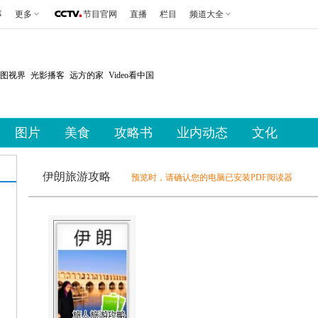
事
更多
节目官网
直播
栏目
频道大全
图视界
光影播客
远方的家
Video看中国
图片
美食
攻略书
业内动态
文化
伊朗旅游攻略
预览时，请确认您的电脑已安装PDF阅读器