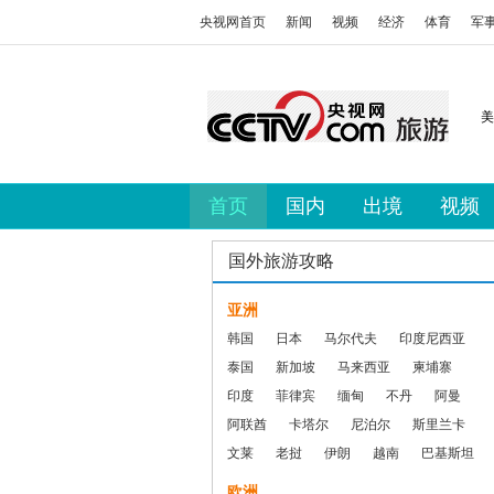
央视网首页
新闻
视频
经济
体育
军
美
首页
国内
出境
视频
国外旅游攻略
亚洲
韩国
日本
马尔代夫
印度尼西亚
泰国
新加坡
马来西亚
柬埔寨
印度
菲律宾
缅甸
不丹
阿曼
阿联酋
卡塔尔
尼泊尔
斯里兰卡
文莱
老挝
伊朗
越南
巴基斯坦
欧洲