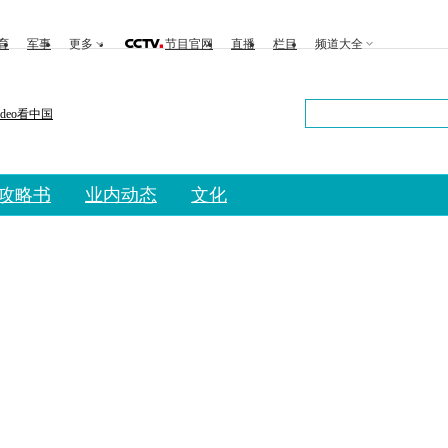
育
军事
更多
节目官网
直播
栏目
频道大全
ideo看中国
攻略书
业内动态
文化