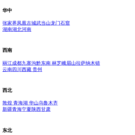
华中
张家界
凤凰古城
武当山
龙门石窟
湖南
湖北
河南
西南
丽江
成都
九寨沟
黔东南
林芝
峨眉山
拉萨
纳木错
云南
四川
西藏
贵州
西北
敦煌
青海湖
华山
乌鲁木齐
新疆
青海
宁夏
陕西
甘肃
东北