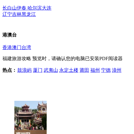
长白山
伊春
哈尔滨
大连
辽宁
吉林
黑龙江
港澳台
香港
澳门
台湾
福建旅游攻略
预览时，请确认您的电脑已安装PDF阅读器
热点：
鼓浪屿
厦门
武夷山
永定土楼
莆田
福州
宁德
漳州