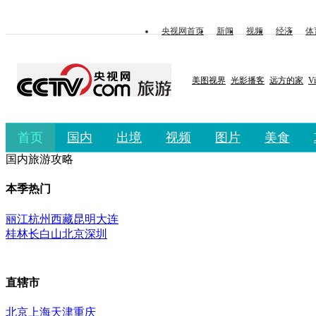
央视网首页
新闻
视频
经济
体
美图视界
光影播客
远方的家
V
首页
国内
出境
视频
图片
美食
国内旅游攻略
本季热门
丽江
杭州
西藏
昆明
大连
桂林
长白山
北京
深圳
直辖市
北京
上海
天津
重庆