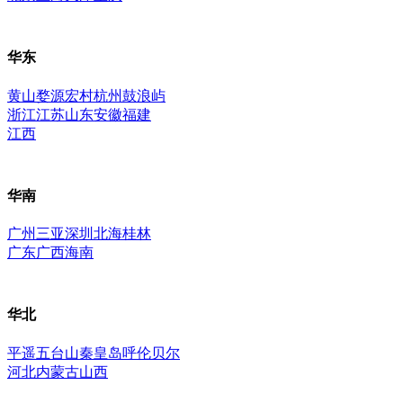
华东
黄山
婺源
宏村
杭州
鼓浪屿
浙江
江苏
山东
安徽
福建
江西
华南
广州
三亚
深圳
北海
桂林
广东
广西
海南
华北
平遥
五台山
秦皇岛
呼伦贝尔
河北
内蒙古
山西