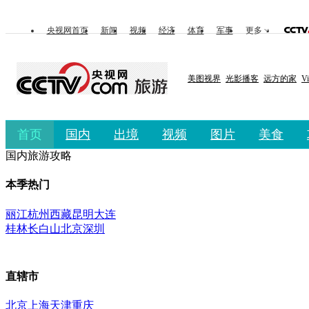
央视网首页
新闻
视频
经济
体育
军事
更多
美图视界
光影播客
远方的家
V
首页
国内
出境
视频
图片
美食
国内旅游攻略
本季热门
丽江
杭州
西藏
昆明
大连
桂林
长白山
北京
深圳
直辖市
北京
上海
天津
重庆