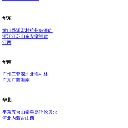
华东
黄山
婺源
宏村
杭州
鼓浪屿
浙江
江苏
山东
安徽
福建
江西
华南
广州
三亚
深圳
北海
桂林
广东
广西
海南
华北
平遥
五台山
秦皇岛
呼伦贝尔
河北
内蒙古
山西