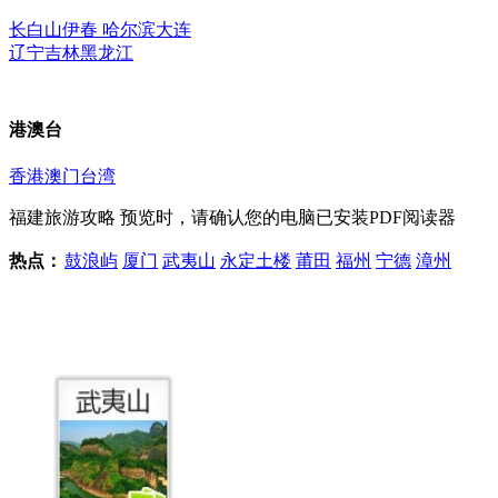
长白山
伊春
哈尔滨
大连
辽宁
吉林
黑龙江
港澳台
香港
澳门
台湾
福建旅游攻略
预览时，请确认您的电脑已安装PDF阅读器
热点：
鼓浪屿
厦门
武夷山
永定土楼
莆田
福州
宁德
漳州