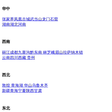
华中
张家界
凤凰古城
武当山
龙门石窟
湖南
湖北
河南
西南
丽江
成都
九寨沟
黔东南
林芝
峨眉山
拉萨
纳木错
云南
四川
西藏
贵州
西北
敦煌
青海湖
华山
乌鲁木齐
新疆
青海
宁夏
陕西
甘肃
东北