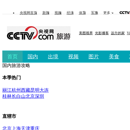
央视网首页
新闻
视频
经济
体育
军事
更多
美图视界
光影播客
远方的家
V
首页
国内
出境
视频
图片
美食
国内旅游攻略
本季热门
丽江
杭州
西藏
昆明
大连
桂林
长白山
北京
深圳
直辖市
北京
上海
天津
重庆