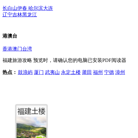
长白山
伊春
哈尔滨
大连
辽宁
吉林
黑龙江
港澳台
香港
澳门
台湾
福建旅游攻略
预览时，请确认您的电脑已安装PDF阅读器
热点：
鼓浪屿
厦门
武夷山
永定土楼
莆田
福州
宁德
漳州