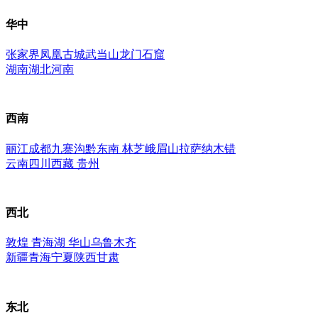
华中
张家界
凤凰古城
武当山
龙门石窟
湖南
湖北
河南
西南
丽江
成都
九寨沟
黔东南
林芝
峨眉山
拉萨
纳木错
云南
四川
西藏
贵州
西北
敦煌
青海湖
华山
乌鲁木齐
新疆
青海
宁夏
陕西
甘肃
东北