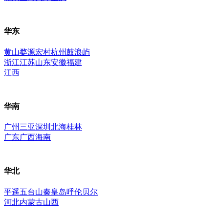
华东
黄山
婺源
宏村
杭州
鼓浪屿
浙江
江苏
山东
安徽
福建
江西
华南
广州
三亚
深圳
北海
桂林
广东
广西
海南
华北
平遥
五台山
秦皇岛
呼伦贝尔
河北
内蒙古
山西