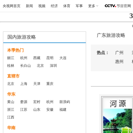
央视网首页
新闻
视频
经济
体育
军事
更多
节目官网
3
广东旅游攻略
国内旅游攻略
本季热门
热点：
广州
丽江
杭州
西藏
昆明
大连
惠州
桂林
长白山
北京
深圳
直辖市
北京
上海
天津
重庆
华东
黄山
婺源
宏村
杭州
鼓浪屿
浙江
江苏
山东
安徽
福建
江西
华南