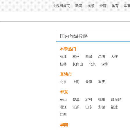
央视网首页
新闻
视频
经济
体育
军
国内旅游攻略
本季热门
丽江
杭州
西藏
昆明
大连
桂林
长白山
北京
深圳
直辖市
北京
上海
天津
重庆
华东
黄山
婺源
宏村
杭州
鼓浪屿
浙江
江苏
山东
安徽
福建
江西
华南