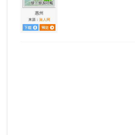
惠州
来源：
旅人网