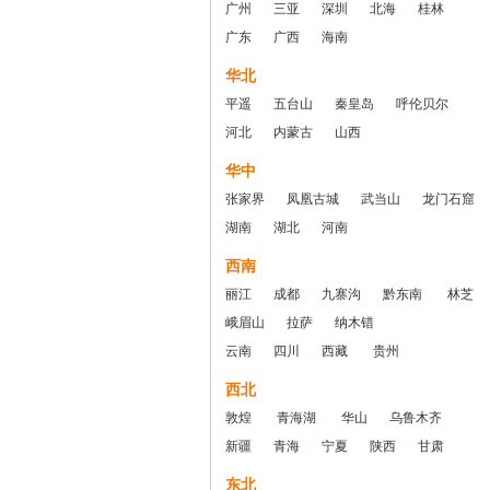
广州
三亚
深圳
北海
桂林
广东
广西
海南
华北
平遥
五台山
秦皇岛
呼伦贝尔
河北
内蒙古
山西
华中
张家界
凤凰古城
武当山
龙门石窟
湖南
湖北
河南
西南
丽江
成都
九寨沟
黔东南
林芝
峨眉山
拉萨
纳木错
云南
四川
西藏
贵州
西北
敦煌
青海湖
华山
乌鲁木齐
新疆
青海
宁夏
陕西
甘肃
东北