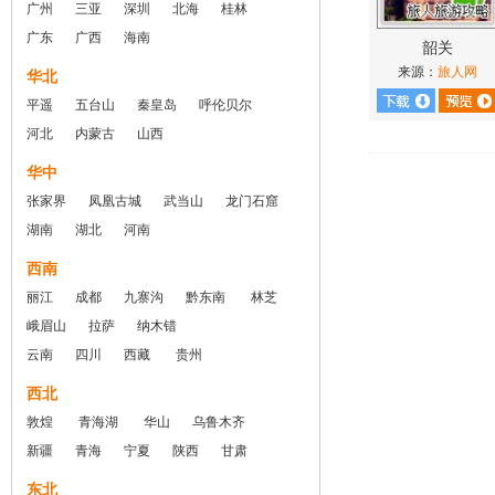
广州
三亚
深圳
北海
桂林
广东
广西
海南
韶关
来源：
旅人网
华北
平遥
五台山
秦皇岛
呼伦贝尔
河北
内蒙古
山西
华中
张家界
凤凰古城
武当山
龙门石窟
湖南
湖北
河南
西南
丽江
成都
九寨沟
黔东南
林芝
峨眉山
拉萨
纳木错
云南
四川
西藏
贵州
西北
敦煌
青海湖
华山
乌鲁木齐
新疆
青海
宁夏
陕西
甘肃
东北