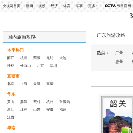
央视网首页
新闻
视频
经济
体育
军事
更多
节目官网
3
广东旅游攻略
国内旅游攻略
本季热门
热点：
广州
丽江
杭州
西藏
昆明
大连
惠州
桂林
长白山
北京
深圳
直辖市
北京
上海
天津
重庆
华东
黄山
婺源
宏村
杭州
鼓浪屿
浙江
江苏
山东
安徽
福建
江西
华南