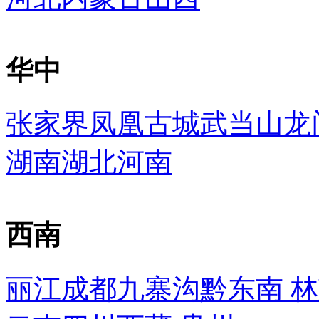
华中
张家界
凤凰古城
武当山
龙
湖南
湖北
河南
西南
丽江
成都
九寨沟
黔东南
林