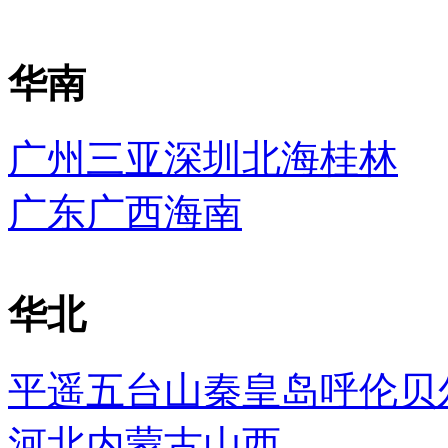
华南
广州
三亚
深圳
北海
桂林
广东
广西
海南
华北
平遥
五台山
秦皇岛
呼伦贝
河北
内蒙古
山西