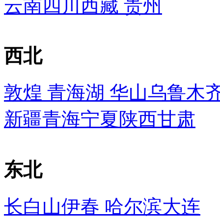
云南
四川
西藏
贵州
西北
敦煌
青海湖
华山
乌鲁木
新疆
青海
宁夏
陕西
甘肃
东北
长白山
伊春
哈尔滨
大连