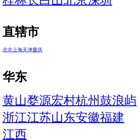
直辖市
北京
上海
天津
重庆
华东
黄山
婺源
宏村
杭州
鼓浪屿
浙江
江苏
山东
安徽
福建
江西