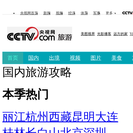
央视网首页
新闻
视频
经济
体育
军事
更多
美图视界
光影播客
远方的家
V
首页
国内
出境
视频
图片
美食
国内旅游攻略
本季热门
丽江
杭州
西藏
昆明
大连
桂林
长白山
北京
深圳