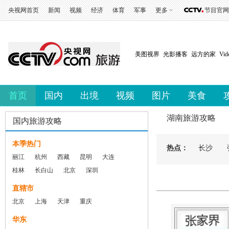
央视网首页
新闻
视频
经济
体育
军事
更多
节目官网
美图视界
光影播客
远方的家
Vi
首页
国内
出境
视频
图片
美食
湖南旅游攻略
国内旅游攻略
本季热门
热点：
长沙
丽江
杭州
西藏
昆明
大连
桂林
长白山
北京
深圳
直辖市
北京
上海
天津
重庆
华东