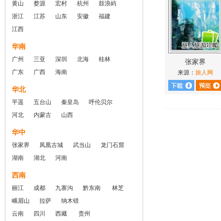
黄山
婺源
宏村
杭州
鼓浪屿
浙江
江苏
山东
安徽
福建
江西
华南
广州
三亚
深圳
北海
桂林
张家界
广东
广西
海南
来源：
旅人网
华北
平遥
五台山
秦皇岛
呼伦贝尔
河北
内蒙古
山西
华中
张家界
凤凰古城
武当山
龙门石窟
湖南
湖北
河南
西南
丽江
成都
九寨沟
黔东南
林芝
峨眉山
拉萨
纳木错
云南
四川
西藏
贵州