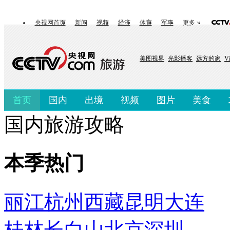
央视网首页
新闻
视频
经济
体育
军事
更多
美图视界
光影播客
远方的家
V
首页
国内
出境
视频
图片
美食
国内旅游攻略
本季热门
丽江
杭州
西藏
昆明
大连
桂林
长白山
北京
深圳