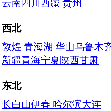
云南
四川
西藏
贵州
西北
敦煌
青海湖
华山
乌鲁木
新疆
青海
宁夏
陕西
甘肃
东北
长白山
伊春
哈尔滨
大连