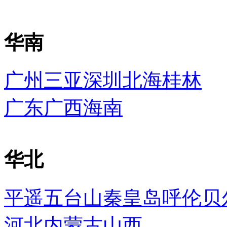
华南
广州
三亚
深圳
北海
桂林
广东
广西
海南
华北
平遥
五台山
秦皇岛
呼伦贝
河北
内蒙古
山西