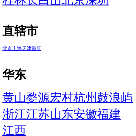
直辖市
北京
上海
天津
重庆
华东
黄山
婺源
宏村
杭州
鼓浪屿
浙江
江苏
山东
安徽
福建
江西