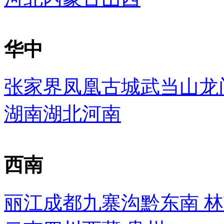
华中
张家界
凤凰古城
武当山
龙
湖南
湖北
河南
西南
丽江
成都
九寨沟
黔东南
林