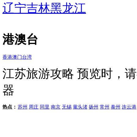
辽宁
吉林
黑龙江
港澳台
香港
澳门
台湾
江苏旅游攻略
预览时，请
器
热点：
苏州
周庄
同里
南京
无锡
鼋头渚
扬州
常州
泰州
连云港