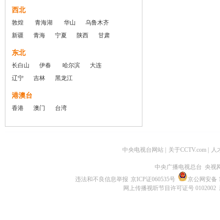
西北
敦煌
青海湖
华山
乌鲁木齐
新疆
青海
宁夏
陕西
甘肃
东北
长白山
伊春
哈尔滨
大连
辽宁
吉林
黑龙江
港澳台
香港
澳门
台湾
中央电视台网站
|
关于CCTV.com
|
人
中央广播电视总台 央视
违法和不良信息举报
京ICP证060535号
京公网安备 11
网上传播视听节目许可证号 0102002