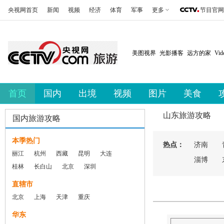
央视网首页
新闻
视频
经济
体育
军事
更多
节目官网
美图视界
光影播客
远方的家
Vi
首页
国内
出境
视频
图片
美食
山东旅游攻略
国内旅游攻略
本季热门
热点：
济南
丽江
杭州
西藏
昆明
大连
淄博
桂林
长白山
北京
深圳
直辖市
北京
上海
天津
重庆
华东