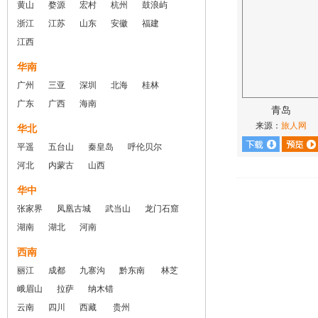
黄山
婺源
宏村
杭州
鼓浪屿
浙江
江苏
山东
安徽
福建
江西
华南
广州
三亚
深圳
北海
桂林
广东
广西
海南
青岛
来源：
旅人网
华北
平遥
五台山
秦皇岛
呼伦贝尔
河北
内蒙古
山西
华中
张家界
凤凰古城
武当山
龙门石窟
湖南
湖北
河南
西南
丽江
成都
九寨沟
黔东南
林芝
峨眉山
拉萨
纳木错
云南
四川
西藏
贵州