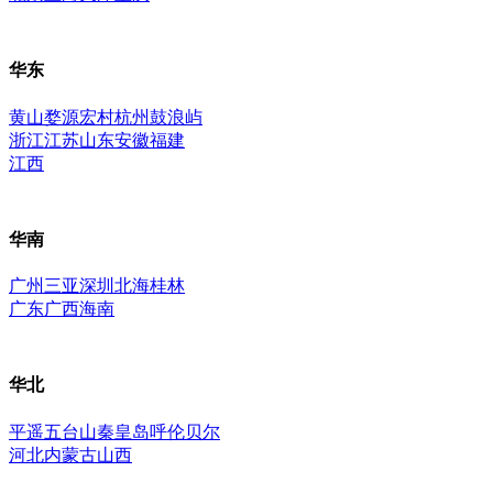
华东
黄山
婺源
宏村
杭州
鼓浪屿
浙江
江苏
山东
安徽
福建
江西
华南
广州
三亚
深圳
北海
桂林
广东
广西
海南
华北
平遥
五台山
秦皇岛
呼伦贝尔
河北
内蒙古
山西