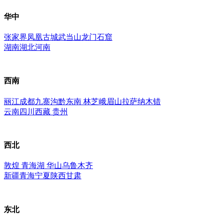
华中
张家界
凤凰古城
武当山
龙门石窟
湖南
湖北
河南
西南
丽江
成都
九寨沟
黔东南
林芝
峨眉山
拉萨
纳木错
云南
四川
西藏
贵州
西北
敦煌
青海湖
华山
乌鲁木齐
新疆
青海
宁夏
陕西
甘肃
东北