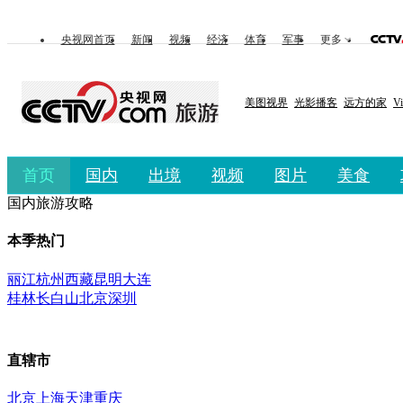
央视网首页
新闻
视频
经济
体育
军事
更多
美图视界
光影播客
远方的家
V
首页
国内
出境
视频
图片
美食
国内旅游攻略
本季热门
丽江
杭州
西藏
昆明
大连
桂林
长白山
北京
深圳
直辖市
北京
上海
天津
重庆