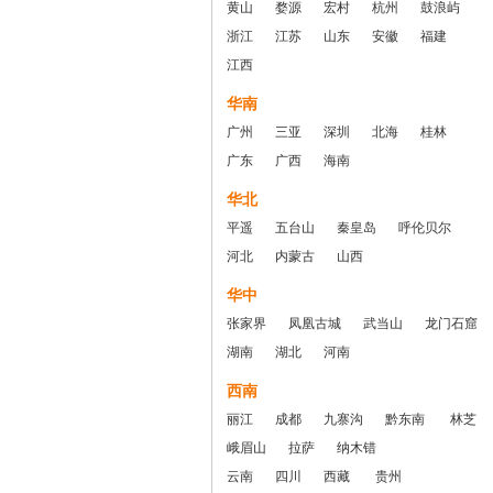
黄山
婺源
宏村
杭州
鼓浪屿
浙江
江苏
山东
安徽
福建
江西
华南
广州
三亚
深圳
北海
桂林
广东
广西
海南
华北
平遥
五台山
秦皇岛
呼伦贝尔
河北
内蒙古
山西
华中
张家界
凤凰古城
武当山
龙门石窟
湖南
湖北
河南
西南
丽江
成都
九寨沟
黔东南
林芝
峨眉山
拉萨
纳木错
云南
四川
西藏
贵州