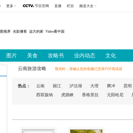
事
更多
节目官网
直播
栏目
频道大全
图视界
光影播客
远方的家
Video看中国
图片
美食
攻略书
业内动态
文化
云南旅游攻略
预览时，请确认您的电脑已安装PDF阅读器
热点：
云南
丽江
泸沽湖
大理
腾冲
昆明
西双版纳
虎跳峡
香格里拉
元阳哈尼