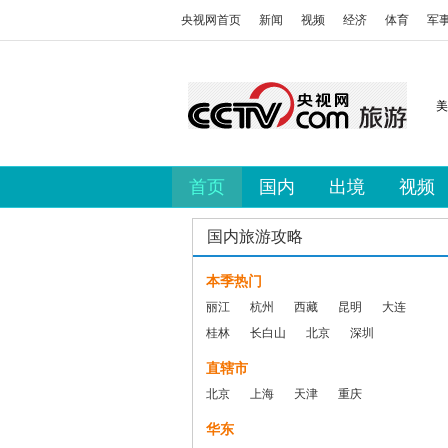
央视网首页
新闻
视频
经济
体育
军
美
首页
国内
出境
视频
国内旅游攻略
本季热门
丽江
杭州
西藏
昆明
大连
桂林
长白山
北京
深圳
直辖市
北京
上海
天津
重庆
华东