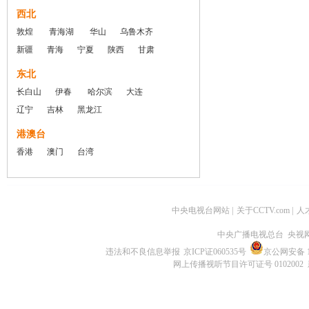
西北
敦煌
青海湖
华山
乌鲁木齐
新疆
青海
宁夏
陕西
甘肃
东北
长白山
伊春
哈尔滨
大连
辽宁
吉林
黑龙江
港澳台
香港
澳门
台湾
中央电视台网站
|
关于CCTV.com
|
人
中央广播电视总台 央视
违法和不良信息举报
京ICP证060535号
京公网安备 11
网上传播视听节目许可证号 0102002