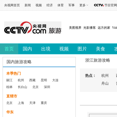
央视网首页
新闻
视频
经济
体育
军事
更多
节目官网
美图视界
光影播客
远方的家
Vi
首页
国内
出境
视频
图片
美食
浙江旅游攻略
国内旅游攻略
本季热门
热点：
杭州
丽江
杭州
西藏
昆明
大连
舟山
桂林
长白山
北京
深圳
直辖市
北京
上海
天津
重庆
华东