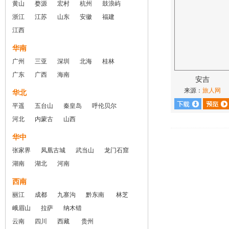
黄山
婺源
宏村
杭州
鼓浪屿
浙江
江苏
山东
安徽
福建
江西
华南
广州
三亚
深圳
北海
桂林
广东
广西
海南
安吉
来源：
旅人网
华北
平遥
五台山
秦皇岛
呼伦贝尔
河北
内蒙古
山西
华中
张家界
凤凰古城
武当山
龙门石窟
湖南
湖北
河南
西南
丽江
成都
九寨沟
黔东南
林芝
峨眉山
拉萨
纳木错
云南
四川
西藏
贵州