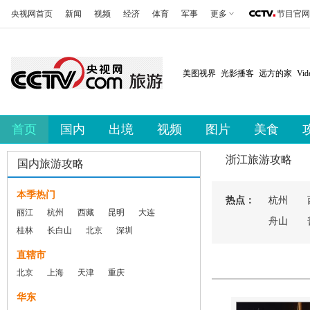
央视网首页
新闻
视频
经济
体育
军事
更多
节目官网
美图视界
光影播客
远方的家
Vi
首页
国内
出境
视频
图片
美食
浙江旅游攻略
国内旅游攻略
本季热门
热点：
杭州
丽江
杭州
西藏
昆明
大连
舟山
桂林
长白山
北京
深圳
直辖市
北京
上海
天津
重庆
华东