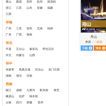
黄山
婺源
宏村
杭州
鼓浪屿
浙江
江苏
山东
安徽
福建
江西
华南
广州
三亚
深圳
北海
桂林
广东
广西
海南
舟山
来源：
一起游
华北
平遥
五台山
秦皇岛
呼伦贝尔
河北
内蒙古
山西
华中
张家界
凤凰古城
武当山
龙门石窟
湖南
湖北
河南
西南
丽江
成都
九寨沟
黔东南
林芝
峨眉山
拉萨
纳木错
云南
四川
西藏
贵州