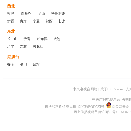
西北
敦煌
青海湖
华山
乌鲁木齐
新疆
青海
宁夏
陕西
甘肃
东北
长白山
伊春
哈尔滨
大连
辽宁
吉林
黑龙江
港澳台
香港
澳门
台湾
中央电视台网站
|
关于CCTV.com
|
人
中央广播电视总台 央视
违法和不良信息举报
京ICP证060535号
京公网安备 11
网上传播视听节目许可证号 0102002