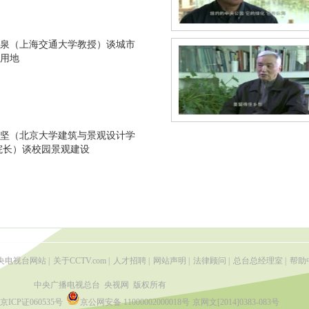
泉（上海交通大学教授）谈城市
用地
坚（北京大学建筑与景观设计学
院长）谈校园景观建设
央电视台网站
|
关于CCTV.com
|
人才招聘
|
网站声明
|
法律顾问
|
总台总经理室
|
帮助
中央广播电视总台 央视网 版权所有
京ICP证060535号
京公网安备 11000002000018号
京网文[2014]0383-083号