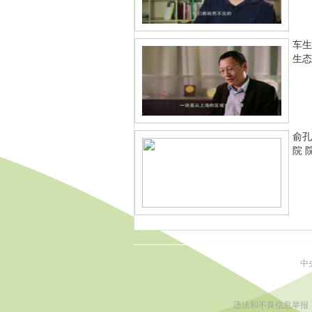
车生
生态
俞孔
院 
中
违法和不良信息举报