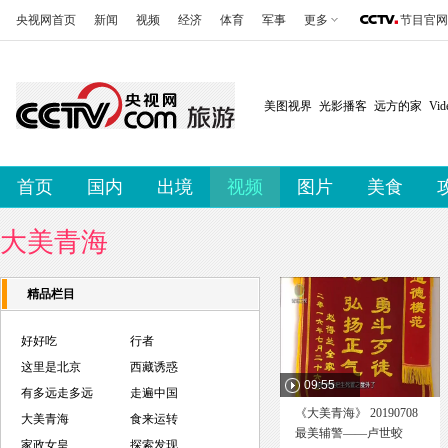
央视网首页
新闻
视频
经济
体育
军事
更多
节目官网
美图视界
光影播客
远方的家
Vi
首页
国内
出境
视频
图片
美食
大美青海
精品栏目
好好吃
行者
这里是北京
西藏诱惑
09:55
有多远走多远
走遍中国
《大美青海》 20190708
大美青海
食来运转
最美辅警——卢世蛟
家政女皇
探索发现