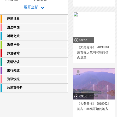
地理中国
大驾光临
展开全部
玩转地球
时尚旅游
环游世界
世界游
西藏旅游
西藏风情
我是冒险王
游走中国
绝境求生
生活·帮
饕餮之旅
旅游新时空
天府旅游
09:56
激情户外
蔚蓝的故乡
跨越中国途观之旅
《大美青海》 20190701
用青春之笔书写理想信
旅途驿站
跨越亚洲途观之旅
今日京华
念篇章
爽食行天下
世界真奇妙
高端访谈
我是探路者
美丽目的地
出行知道
畅游北京
荒野求生
资讯快报
海南岛纪事
自然传奇
文明之印
厨类拔萃
旅游宣传片
心煮艺
谁借我厨房
09:58
饮食男女
美味人生
《大美青海》 20190624
生活早参考
中国味道
德吉：幸福开始的地方
北京味道
恋上北海道