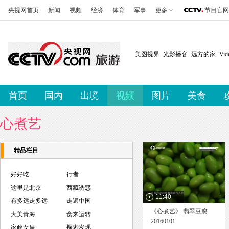
央视网首页
新闻
视频
经济
体育
军事
更多
节目官网
美图视界
光影播客
远方的家
Vi
首页
国内
出境
视频
图片
美食
心煮艺
精品栏目
好好吃
行者
这里是北京
西藏诱惑
11:40
有多远走多远
走遍中国
《心煮艺》 翡翠豆腐
大美青海
食来运转
20160101
家政女皇
探索发现