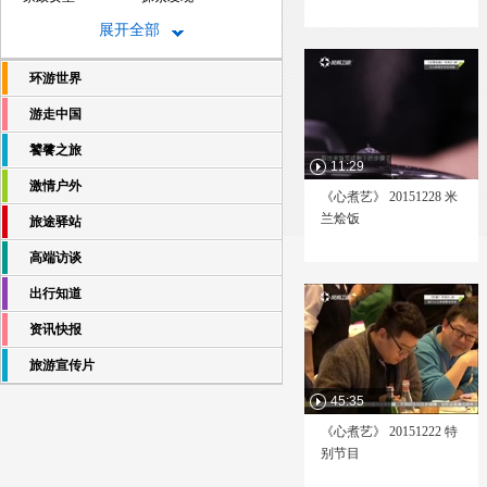
地理中国
大驾光临
展开全部
玩转地球
时尚旅游
环游世界
世界游
西藏旅游
西藏风情
我是冒险王
游走中国
绝境求生
生活·帮
饕餮之旅
旅游新时空
天府旅游
11:29
激情户外
蔚蓝的故乡
跨越中国途观之旅
《心煮艺》 20151228 米
兰烩饭
旅途驿站
跨越亚洲途观之旅
今日京华
爽食行天下
世界真奇妙
高端访谈
我是探路者
美丽目的地
出行知道
畅游北京
荒野求生
资讯快报
海南岛纪事
自然传奇
文明之印
厨类拔萃
旅游宣传片
心煮艺
谁借我厨房
45:35
饮食男女
美味人生
《心煮艺》 20151222 特
生活早参考
中国味道
别节目
北京味道
恋上北海道