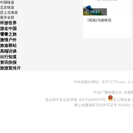
中国味道
北京味道
09:43
恋上北海道
展开全部
[视频]鸟瞰峨眉
环游世界
游走中国
饕餮之旅
激情户外
旅途驿站
高端访谈
出行知道
资讯快报
旅游宣传片
中央电视台网站
|
关于CCTV.com
|
人
中央广播电视总台 央视
违法和不良信息举报
京ICP证060535号
京公网安备 11
网上传播视听节目许可证号 0102002