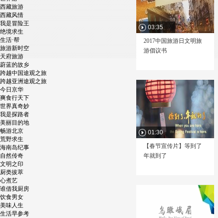
西藏旅游
西藏风情
我是冒险王
03:35
绝境求生
生活·帮
2017中国旅游日文明旅
旅游新时空
游倡议书
天府旅游
蔚蓝的故乡
跨越中国途观之旅
跨越亚洲途观之旅
今日京华
爽食行天下
世界真奇妙
我是探路者
美丽目的地
畅游北京
01:30
荒野求生
【春节宣传片】等到了
海南岛纪事
自然传奇
年就到了
文明之印
厨类拔萃
心煮艺
谁借我厨房
饮食男女
美味人生
生活早参考