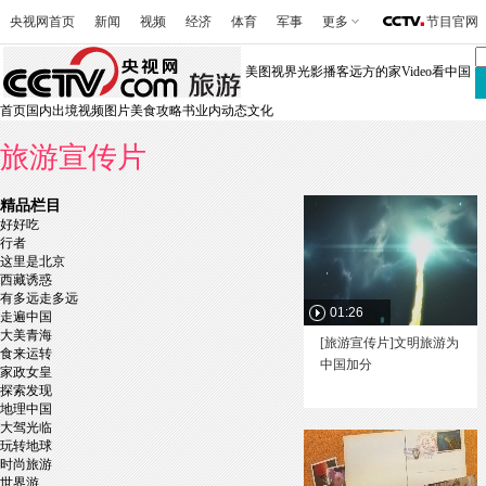
央视网首页
新闻
视频
经济
体育
军事
更多
节目官网
美图视界
光影播客
远方的家
Video看中国
首页
国内
出境
视频
图片
美食
攻略书
业内动态
文化
旅游宣传片
精品栏目
好好吃
行者
这里是北京
西藏诱惑
有多远走多远
01:26
走遍中国
大美青海
[旅游宣传片]文明旅游为
食来运转
中国加分
家政女皇
探索发现
地理中国
大驾光临
玩转地球
时尚旅游
世界游