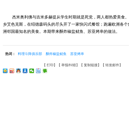
杰米奥利佛与吉米多赫提从学生时期就是死党，两人都热爱美食。
乡艾色克斯，在绍德森码头的尽头开了一家快闪式餐馆；跑遍欧洲各个
洲邻国最知名的美食。本期带来酥炸椒盐鱿鱼、苏亚烤串的做法。
热词：
料理斗阵俱乐部
酥炸椒盐鱿鱼
苏亚烤串
【
打印
】【
举报/纠错
】【
复制链接
】【
转发邮件
】