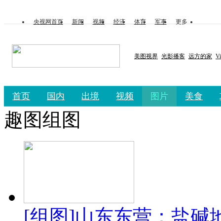
央视网首页
新闻
视频
经济
体育
军事
更多
美图视界
光影播客
远方的家
V
首页
国内
出境
视频
图片
美食
趣图组图
[组图]山东东营：盐碱