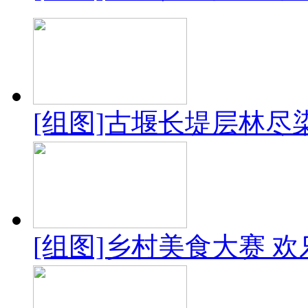
[组图]古堰长堤层林尽
[组图]乡村美食大赛 