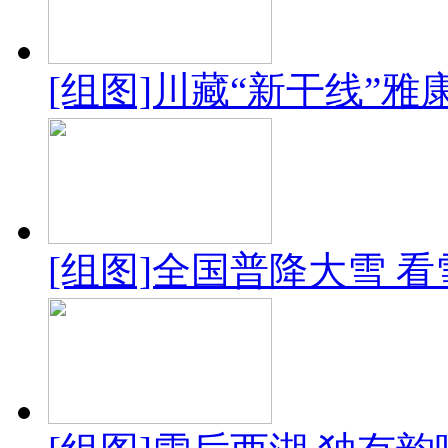
[组图]川藏“新干线”
[组图]全国普降大雪 