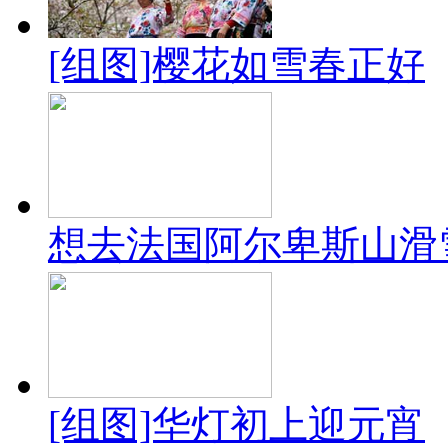
[组图]樱花如雪春正好
想去法国阿尔卑斯山滑
[组图]华灯初上迎元宵