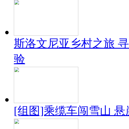
斯洛文尼亚乡村之旅 
验
[组图]乘缆车闯雪山 