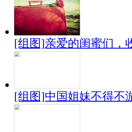
[组图]亲爱的闺蜜们
[组图]中国姐妹不得