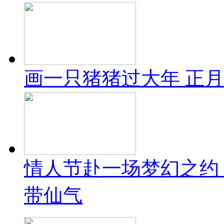
画一只猪猪过大年 正
情人节赴一场梦幻之约 
带仙气