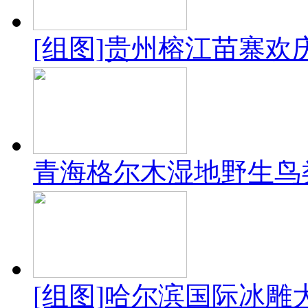
[组图]贵州榕江苗寨欢
青海格尔木湿地野生鸟
[组图]哈尔滨国际冰雕